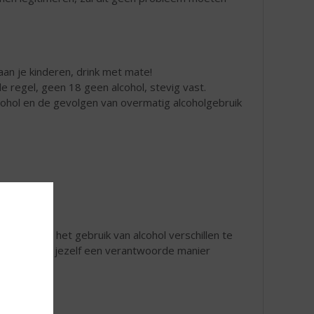
an je kinderen, drink met mate!
 regel, geen 18 geen alcohol, stevig vast.
lcohol en de gevolgen van overmatig alcoholgebruik
isico’s van het gebruik van alcohol verschillen te
orden voor jezelf een verantwoorde manier