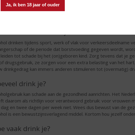
ohol drinken omdat het lekker is hoeft niet verkeerd te zijn. Zorg 
Ja, ik ben 18 jaar of ouder
stress of problemen te vergeten, om erbij te horen, om verleg
nen gaan. Het drinken om de verkeerde redenen verhoogt de kans
 welke situatie drink je?
ohol drinken tijdens sport, werk of vlak voor verkeersdeelname v
ngerschap of de periode dat borstvoeding gegeven wordt, wordt 
 leiden tot schade bij het (on)geboren kind. Zorg tevens dat je ge
of drugsgebruik, ze zorgen voor een extra belasting van het ha
w drinkgedrag kan immers anderen stimuleren tot (overmatig) dr
eveel drink je?
oholgebruik kan schade aan de gezondheid aanrichten. Het Neder
ft daarom als richtlijn voor verantwoord gebruik: voor vrouwen
 dag en twee dagen per week niet. Wees dus bewust van de gezon
ohol is een bewustzijnsverlagend middel. Kortom hou jezelf onder
e vaak drink je?