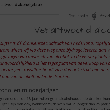
rantwoord alcoholgebruik
Fine Taste
Good 
ERANTWOORD
Verantwoord alco
LCOHOLGEBRUIK
slijter is dé drankenspeciaalzaak van nederland. topslij
rom willen wij via deze weg onze bijdrage leveren aan 
ugdringen van misbruik van alcohol. in de eerste plaats 
rantwoordelijkheid is het tegengaan van de verkoop van
derjarigen. topslijter houdt zich dan ook strikt aan de 
rkoop van alcoholhoudende dranken.
cohol en minderjarigen
geren onder de 18 jaar zullen geen alcoholhoudende dranken kunn
Slijter zijn dan ook, wanneer zij denken dat je jonger dan 25 jaar
gen. Aangezien het wettelijk verplicht is om je te allen tijde te 