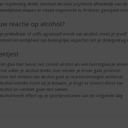
 je regelmatig drinkt, bestaat de kans psychisch afhankelijk van
ankelijkheid sluipen er veelal ongemerkt in. Probeer geregeld eens
uw reactie op alcohol?
 je prikkelbaar of zelfs agressief wordt van alcohol, moet je jezel
nheid en eerlijkheid zijn belangrijke aspecten om je drinkgedrag n
etjes!
Een glas bier bevat net zoveel alcohol als een borrelglaasje jenev
Hoe vaker je alcohol drinkt, hoe minder je ervan gaat proeven
Door het drinken van alcohol gaat je reactievermogen achteruit
Alcohol ontrekt vocht uit je lichaam, je krijgt er (meer) dorst van
Alcohol en verkeer gaat niet samen
Alcohol heeft effect op je sportprestaties van de volgende dag