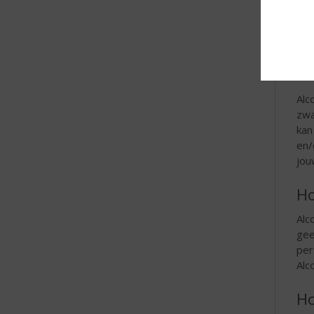
Alc
om 
kun
In
Alc
zwa
kan
en/
jou
Ho
Alc
gee
per
Alc
Ho