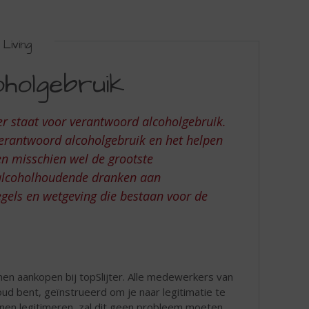
Living
holgebruik
ter staat voor verantwoord alcoholgebruik.
verantwoord alcoholgebruik en het helpen
en misschien wel de grootste
 alcoholhoudende dranken aan
regels en wetgeving die bestaan voor de
en aankopen bij topSlijter. Alle medewerkers van
 oud bent, geïnstrueerd om je naar legitimatie te
kunnen legitimeren, zal dit geen probleem moeten