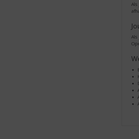
Als
afh
Jo
Als
Ope
We