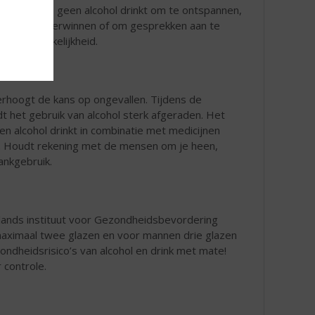
alleen dat je geen alcohol drinkt om te ontspannen,
enheid te overwinnen of om gesprekken aan te
 op afhankelijkheid.
erhoogt de kans op ongevallen. Tijdens de
het gebruik van alcohol sterk afgeraden. Het
en alcohol drinkt in combinatie met medicijnen
rt. Houdt rekening met de mensen om je heen,
ankgebruik.
lands instituut voor Gezondheidsbevordering
 maximaal twee glazen en voor mannen drie glazen
dheidsrisico’s van alcohol en drink met mate!
 controle.