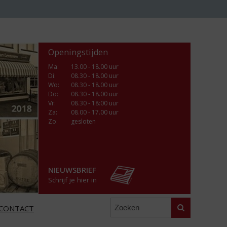
Openingstijden
Ma
:
13.00 - 18.00 uur
Di
:
08.30 - 18.00 uur
Wo
:
08.30 - 18.00 uur
Do
:
08.30 - 18.00 uur
Vr
:
08.30 - 18:00 uur
Za
:
08.00 - 17.00 uur
Zo:
gesloten
NIEUWSBRIEF
Schrijf je hier in
Zoeken
CONTACT