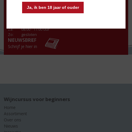
Ma
:
13.00 - 18.00 uur
Ja, ik ben 18 jaar of ouder
Di
:
08.30 - 18.00 uur
Wo
:
08.30 - 18.00 uur
Do
:
08.30 - 18.00 uur
Vr
:
08.30 - 18:00 uur
Za
:
08.00 - 17.00 uur
Zo:
gesloten
NIEUWSBRIEF
Schrijf je hier in
Wijncursus voor beginners
Home
Assortiment
Over ons
Nieuws