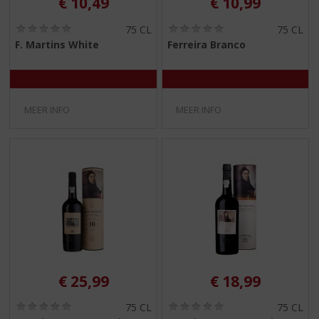
€
10,49
€
10,99
(
(
75 CL
75 CL
0
0
F. Martins White
Ferreira Branco
,
,
0
0
/
/
5
5
)
)
MEER INFO
MEER INFO
€
25,99
€
18,99
(
(
75 CL
75 CL
0
0