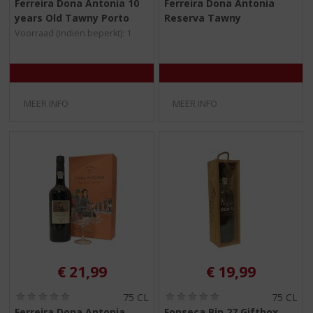
Ferreira Dona Antonia 10
Ferreira Dona Antonia
,
,
years Old Tawny Porto
Reserva Tawny
0
0
/
/
Voorraad (indien beperkt): 1
5
5
)
)
MEER INFO
MEER INFO
€
21,99
€
19,99
(
(
75 CL
75 CL
0
0
Ferreira Dona Antonia
Fonseca Bin 27 Giftbox