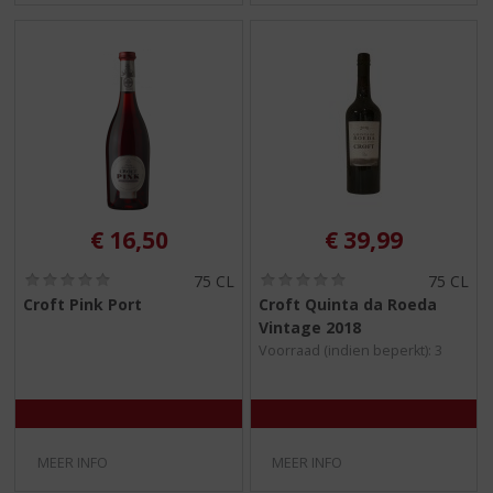
€
16,50
€
39,99
(
(
75 CL
75 CL
0
0
Croft Pink Port
Croft Quinta da Roeda
,
,
Vintage 2018
0
0
/
/
Voorraad (indien beperkt): 3
5
5
)
)
MEER INFO
MEER INFO