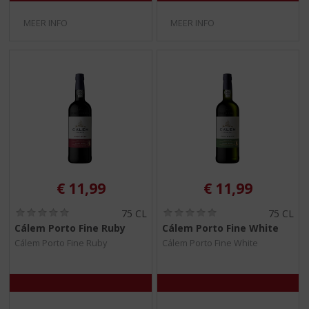
)
)
MEER INFO
MEER INFO
€
11,99
€
11,99
(
(
75 CL
75 CL
0
0
Cálem Porto Fine Ruby
Cálem Porto Fine White
,
,
Cálem Porto Fine Ruby
Cálem Porto Fine White
0
0
/
/
5
5
)
)