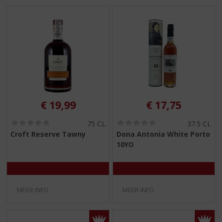
€
19,99
€
17,75
(
(
75 CL
37.5 CL
0
0
Croft Reserve Tawny
Dona Antonia White Porto
,
,
10YO
0
0
/
/
5
5
)
)
MEER INFO
MEER INFO