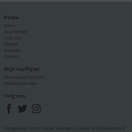
Home
Home
Assortiment
Over ons
Nieuws
Inspiratie
Contact
Mijn topSlijter
Herroepingsformulier
Interessante links
Volg ons
F
T
I
a
w
n
Designed by YOOKY smart concepts
GEEN 18 GEEN alcohol