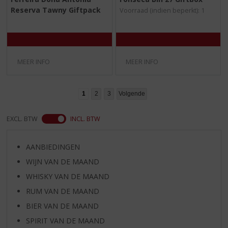
,
,
Reserva Tawny Giftpack
Voorraad (indien beperkt): 1
0
0
/
/
5
5
)
)
MEER INFO
MEER INFO
1
2
3
Volgende
EXCL. BTW
INCL. BTW
AANBIEDINGEN
WIJN VAN DE MAAND
WHISKY VAN DE MAAND
RUM VAN DE MAAND
BIER VAN DE MAAND
SPIRIT VAN DE MAAND