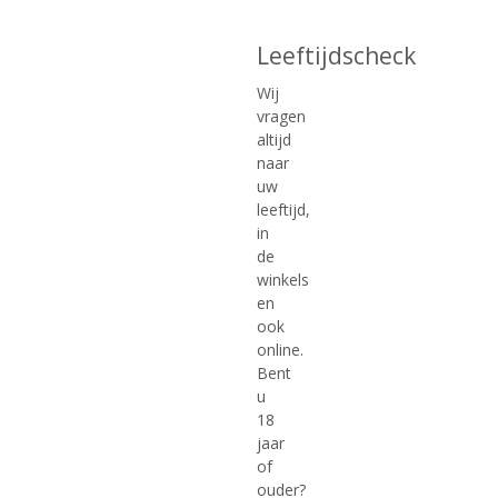
Leeftijdscheck
Wij
vragen
€
12,99
€
13,49
altijd
naar
(
(
100 CL
75 CL
uw
0
0
F. Martins Ruby
F. Martins Special Reserve
,
,
leeftijd,
0
0
in
/
/
de
5
5
)
)
winkels
MEER INFO
MEER INFO
en
ook
online.
Bent
u
18
jaar
of
ouder?