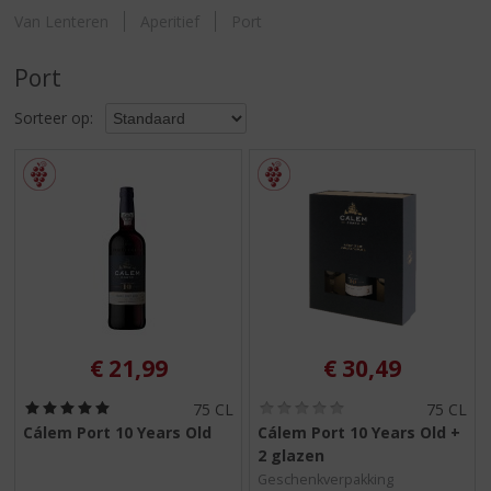
S
Van Lenteren
Aperitief
Port
p
r
i
Port
n
Sorteer op:
g
n
a
a
r
d
e
n
a
v
i
€
21,99
€
30,49
g
a
(
(
75 CL
75 CL
t
5
0
Cálem Port 10 Years Old
Cálem Port 10 Years Old +
i
,
,
2 glazen
0
0
e
/
/
Geschenkverpakking