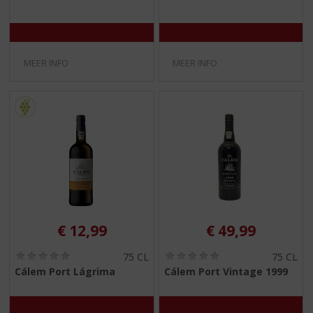
5
5
)
)
MEER INFO
MEER INFO
€
12,99
€
49,99
(
(
75 CL
75 CL
0
0
Cálem Port Lágrima
Cálem Port Vintage 1999
,
,
0
0
/
/
5
5