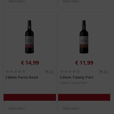
MEER INFO
MEER INFO
€
14,99
€
11,99
(
(
75 CL
75 CL
0
0
Cálem Porto Rosé
Cálem Tawny Port
,
,
Cálem Tawny Port
0
0
/
/
5
5
)
)
MEER INFO
MEER INFO