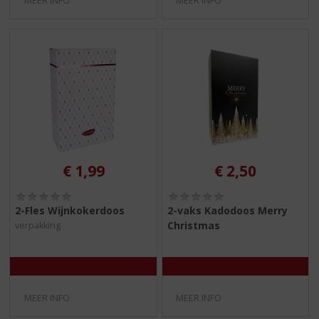
MEER INFO
MEER INFO
€
1,99
€
2,50
(
(
0
0
2-Fles Wijnkokerdoos
2-vaks Kadodoos Merry
,
,
Christmas
verpakking
0
0
/
/
5
5
)
)
MEER INFO
MEER INFO