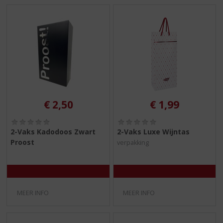
€
2,50
€
1,99
(
(
0
0
2-Vaks Kadodoos Zwart
2-Vaks Luxe Wijntas
,
,
Proost
verpakking
0
0
/
/
5
5
)
)
MEER INFO
MEER INFO