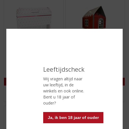
€
1,99
€
6,50
(
(
0
0
Bierdoos
Kersthuisje Cadeaudoos
Leeftijdscheck
,
,
0
0
Wij vragen altijd naar
/
/
5
5
uw leeftijd, in de
)
)
winkels en ook online.
MEER INFO
MEER INFO
Bent u 18 jaar of
ouder?
Ja, ik ben 18 jaar of ouder