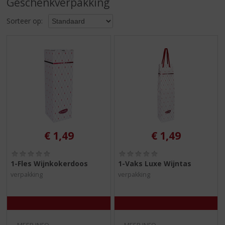
Geschenkverpakking
S
p
Sorteer op:
r
i
n
g
n
a
a
r
d
e
n
€
1,49
€
1,49
a
v
(
(
i
0
0
1-Fles Wijnkokerdoos
1-Vaks Luxe Wijntas
,
,
g
verpakking
verpakking
0
0
a
/
/
t
5
5
)
)
i
e