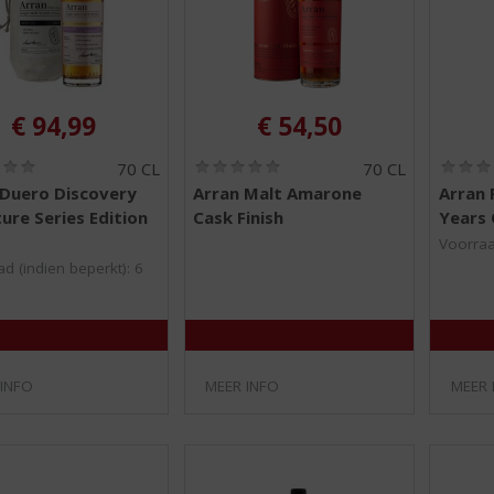
€
94,99
€
54,50
(
(
70 CL
70 CL
0
0
 Duero Discovery
Arran Malt Amarone
Arran 
,
,
ure Series Edition
Cask Finish
Years 
0
0
/
/
Voorraa
5
5
d (indien beperkt): 6
)
)
 INFO
MEER INFO
MEER 