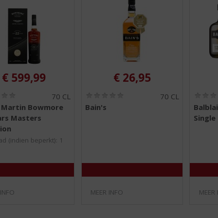
€
599,99
€
26,95
(
(
70 CL
70 CL
0
0
 Martin Bowmore
Bain's
Balbla
,
,
ars Masters
Single
0
0
/
/
ion
5
5
d (indien beperkt): 1
)
)
 INFO
MEER INFO
MEER 