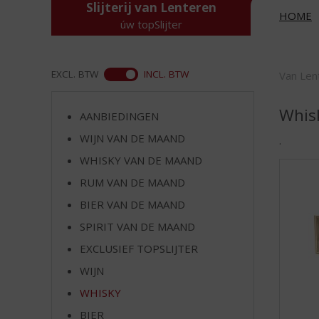
d
Slijterij van Lenteren
HOME
S
úw topSlijter
p
r
i
ASS
EXCL. BTW
INCL. BTW
Van Len
n
g
n
Whis
AANBIEDINGEN
a
WIJN VAN DE MAAND
.
a
r
WHISKY VAN DE MAAND
d
RUM VAN DE MAAND
e
BIER VAN DE MAAND
n
a
SPIRIT VAN DE MAAND
v
EXCLUSIEF TOPSLIJTER
i
g
WIJN
a
WHISKY
t
i
BIER