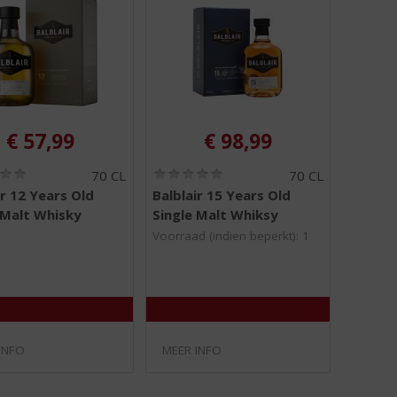
€
57,99
€
98,99
(
(
70 CL
70 CL
0
0
ir 12 Years Old
Balblair 15 Years Old
,
,
 Malt Whisky
Single Malt Whiksy
0
0
/
/
Voorraad (indien beperkt): 1
5
5
)
)
INFO
MEER INFO