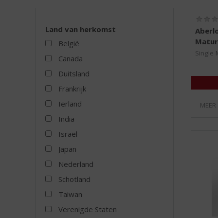
Land van herkomst
Aberl
Matur
België
Single 
Canada
Duitsland
Frankrijk
Ierland
MEER
India
Israël
Japan
Nederland
Schotland
Taiwan
Verenigde Staten