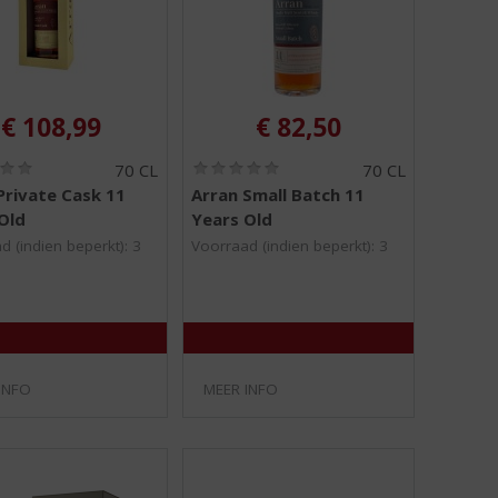
€
108,99
€
82,50
(
(
70 CL
70 CL
0
0
Private Cask 11
Arran Small Batch 11
,
,
Old
Years Old
0
0
/
/
d (indien beperkt): 3
Voorraad (indien beperkt): 3
5
5
)
)
INFO
MEER INFO