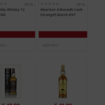
(
(
70 CL
70 CL
0
0
ldy Whisky 12
Aberlour A'Bunadh Cask
,
,
Old
Strength Batch #57
0
0
/
/
5
5
)
)
INFO
MEER INFO