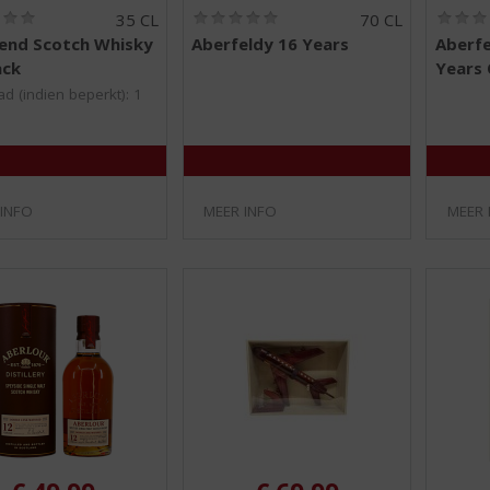
(
(
35 CL
70 CL
0
0
Eend Scotch Whisky
Aberfeldy 16 Years
Aberfe
,
,
ack
Years 
0
0
/
/
d (indien beperkt): 1
5
5
)
)
 INFO
MEER INFO
MEER 