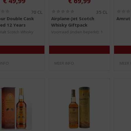
€
49,99
€
69,99
(
(
70 CL
35 CL
0
0
our Double Cask
Airplane-Jet Scotch
Amrut 
,
,
ed 12 Years
Whisky Giftpack
0
0
/
/
Malt Scotch Whisky
Voorraad (indien beperkt): 1
5
5
)
)
 INFO
MEER INFO
MEER 