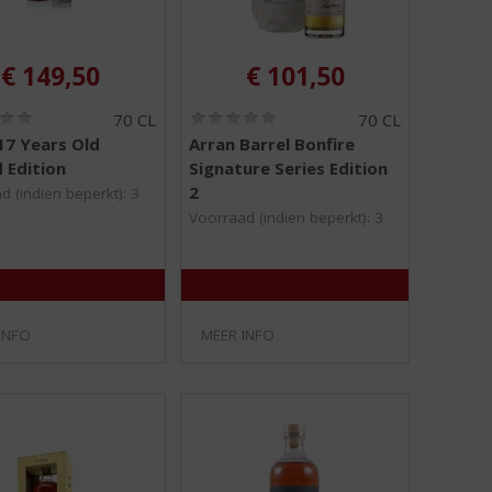
€
149,50
€
101,50
(
(
70 CL
70 CL
0
0
17 Years Old
Arran Barrel Bonfire
,
,
d Edition
Signature Series Edition
0
0
/
/
2
d (indien beperkt): 3
5
5
Voorraad (indien beperkt): 3
)
)
INFO
MEER INFO