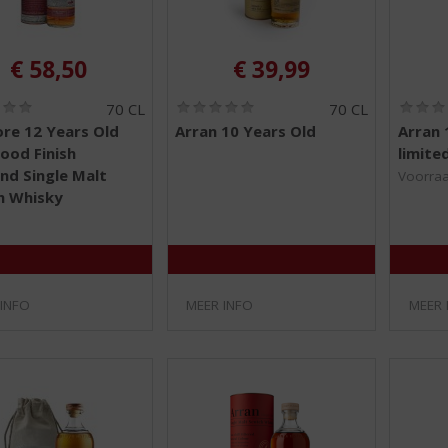
€
58,50
€
39,99
(
(
70 CL
70 CL
0
0
re 12 Years Old
Arran 10 Years Old
Arran 
,
,
ood Finish
limite
0
0
/
/
nd Single Malt
Voorraa
5
5
h Whisky
)
)
 INFO
MEER INFO
MEER 