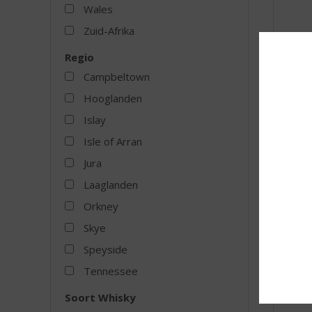
Wales
Zuid-Afrika
Regio
Amrut
Campbeltown
Voorraa
Hooglanden
Islay
Isle of Arran
Jura
MEER
Laaglanden
Orkney
Skye
Speyside
Tennessee
Soort Whisky