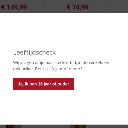
€
149,99
€
74,99
(
(
70 CL
70 CL
0
0
 Naarangi
Amrut Peated Indian
ANCNO
,
,
Single Malt Whisky Cask
0
0
d (indien beperkt): 1
Voorraa
/
/
Strength
5
5
Voorraad (indien beperkt): 1
)
)
Leeftijdscheck
Wij vragen altijd naar uw leeftijd, in de winkels en
ook online. Bent u 18 jaar of ouder?
 INFO
MEER INFO
MEER 
Ja, ik ben 18 jaar of ouder