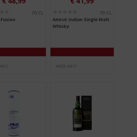
€
48,99
€
41,99
(
(
70 CL
70 CL
0
0
Fusion
Amrut Indian Single Malt
,
,
Whisky
0
0
/
/
5
5
)
)
INFO
MEER INFO