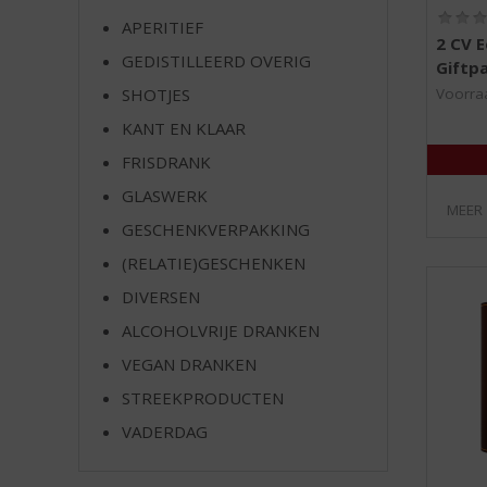
e
APERITIEF
2 CV 
GEDISTILLEERD OVERIG
Giftp
Voorraa
SHOTJES
KANT EN KLAAR
FRISDRANK
GLASWERK
MEER
GESCHENKVERPAKKING
(RELATIE)GESCHENKEN
DIVERSEN
ALCOHOLVRIJE DRANKEN
VEGAN DRANKEN
STREEKPRODUCTEN
VADERDAG