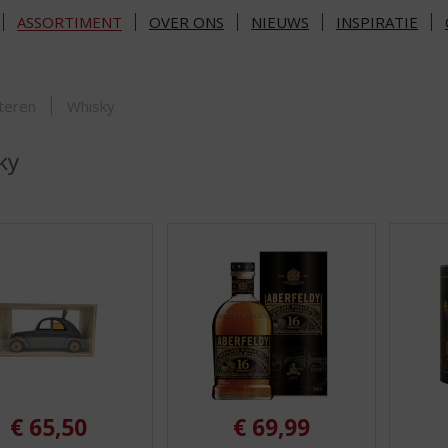
ASSORTIMENT
OVER ONS
NIEUWS
INSPIRATIE
ORTIMENT
teren
Whisky
ky
€
65,50
€
69,99