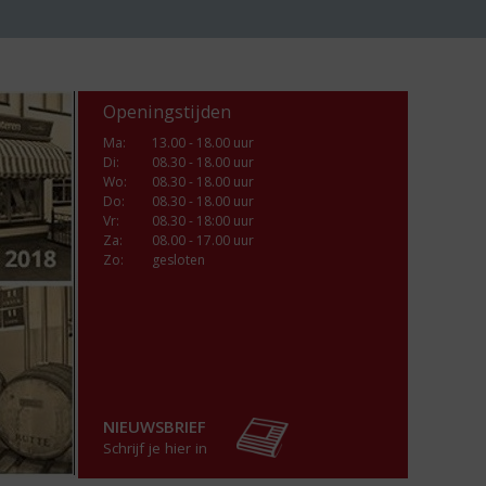
Openingstijden
Ma
:
13.00 - 18.00 uur
Di
:
08.30 - 18.00 uur
Wo
:
08.30 - 18.00 uur
Do
:
08.30 - 18.00 uur
Vr
:
08.30 - 18:00 uur
Za
:
08.00 - 17.00 uur
Zo:
gesloten
NIEUWSBRIEF
Schrijf je hier in