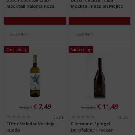
,
,
Mocktail Paloma Rosa
Mocktail Passion Mojito
0
0
/
/
5
5
)
)
MEER INFO
MEER INFO
Originele prijs was:
, Huidige prijs is:
Originele prijs was:
, Huidige pri
€
7,49
€
11,49
€
8,30
€
13,95
(
(
75 CL
75 CL
0
0
El Pez Volador Verdejo
Ellermann-Spiegel
,
,
Rueda
Dornfelder Trocken
0
0