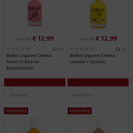
Originele prijs was:
, Huidige prijs is:
Originele prijs was:
, Huidige pri
€
12,99
€
12,99
€
15,99
€
15,99
(
(
50 CL
50 CL
0
0
Bellini Liquore Crema
Bellini Liquore Crema
,
,
Frutti Di Bosco/
Limone / Citroen
0
0
/
/
Bosvruchten
5
5
)
)
MEER INFO
MEER INFO