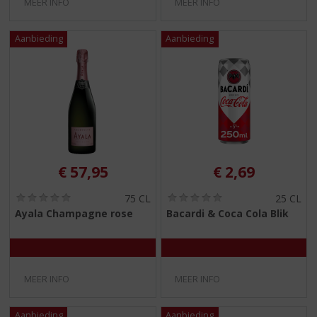
MEER INFO
MEER INFO
€
57,95
€
2,69
(
(
75 CL
25 CL
0
0
Ayala Champagne rose
Bacardi & Coca Cola Blik
,
,
0
0
/
/
5
5
)
)
MEER INFO
MEER INFO