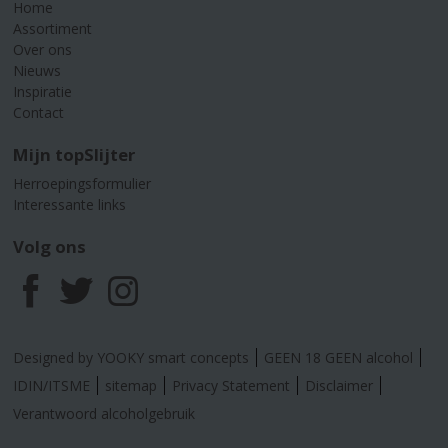
Home
Assortiment
Over ons
Nieuws
Inspiratie
Contact
Mijn topSlijter
Herroepingsformulier
Interessante links
Volg ons
F
T
I
a
w
n
Designed by YOOKY smart concepts
GEEN 18 GEEN alcohol
c
i
s
IDIN/ITSME
sitemap
Privacy Statement
Disclaimer
Verantwoord alcoholgebruik
e
t
t