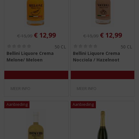
Originele prijs was:
, Huidige prijs is:
Originele prijs was:
, Huidige pri
€
12,99
€
12,99
€
15,99
€
15,99
(
(
50 CL
50 CL
0
0
Bellini Liquore Crema
Bellini Liquore Crema
,
,
Melone/ Meloen
Nocciola / Hazelnoot
0
0
/
/
5
5
)
)
MEER INFO
MEER INFO