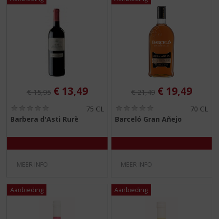
Originele prijs was:
, Huidige prijs is:
Originele prijs was:
, Huidige pri
€
13,49
€
19,49
€
15,95
€
21,49
(
(
75 CL
70 CL
0
0
Barbera d'Asti Rurè
Barceló Gran Añejo
,
,
0
0
/
/
5
5
)
)
MEER INFO
MEER INFO