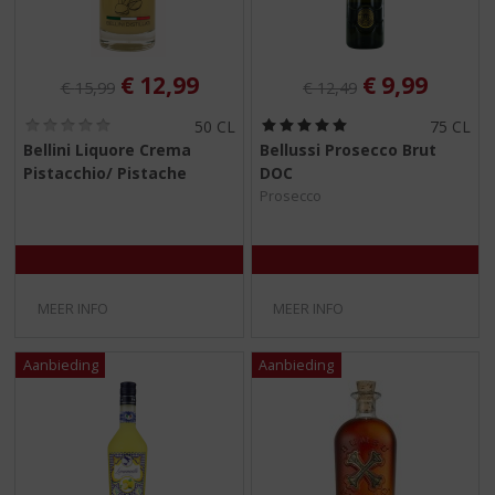
Originele prijs was:
, Huidige prijs is:
Originele prijs was:
, Huidige pr
€
12,99
€
9,99
€
15,99
€
12,49
(
(
50 CL
75 CL
0
5
Bellini Liquore Crema
Bellussi Prosecco Brut
,
,
Pistacchio/ Pistache
DOC
0
0
/
/
Prosecco
5
5
)
)
MEER INFO
MEER INFO