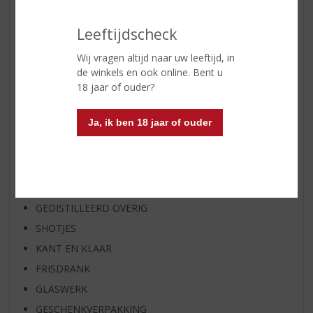
WIJN VAN DE MAAND
WHISKY VAN DE MAAND
Leeftijdscheck
RUM VAN DE MAAND
Wij vragen altijd naar uw leeftijd, in
BIER VAN DE MAAND
de winkels en ook online. Bent u
SPIRIT VAN DE MAAND
18 jaar of ouder?
EXCLUSIEF TOPSLIJTER
Ja, ik ben 18 jaar of ouder
WIJN
WHISKY
BIER
APERITIEF
GEDISTILLEERD OVERIG
SHOTJES
KANT EN KLAAR
FRISDRANK
GLASWERK
GESCHENKVERPAKKING