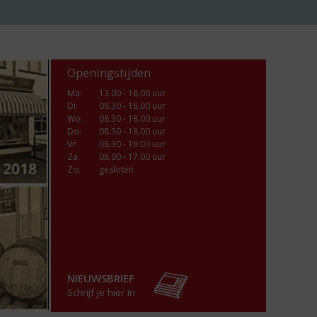
Openingstijden
Ma
:
13.00 - 18.00 uur
Di
:
08.30 - 18.00 uur
Wo
:
08.30 - 18.00 uur
Do
:
08.30 - 18.00 uur
Vr
:
08.30 - 18:00 uur
Za
:
08.00 - 17.00 uur
Zo:
gesloten
NIEUWSBRIEF
Schrijf je hier in