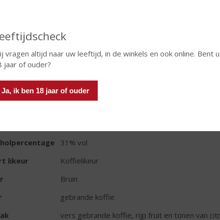
Fles
eeftijdscheck
j vragen altijd naar uw leeftijd, in de winkels en ook online. Bent u
 jaar of ouder?
TIKETINFORMATIE
Ja, ik ben 18 jaar of ouder
d van Herkomst
Spanje
oud
70 CL
oholpercentage
31% vol
t likeur
Koffielikeur
r
Bruin
r
gebrande koffie
ak
vers gebrande koffie, rijp fruit en tonen van citr