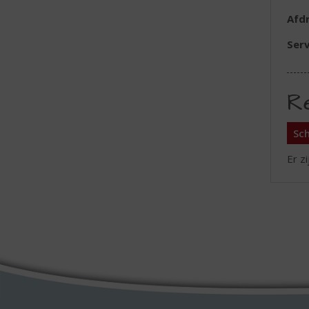
Afd
Serv
R
Sch
Er z