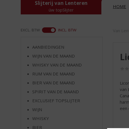
d
Slijterij van Lenteren
HOME
S
úw topSlijter
p
r
i
ASS
EXCL. BTW
INCL. BTW
Van Len
n
g
n
AANBIEDINGEN
a
Li
WIJN VAN DE MAAND
a
r
WHISKY VAN DE MAAND
d
RUM VAN DE MAAND
e
BIER VAN DE MAAND
Lico
n
van 
a
SPIRIT VAN DE MAAND
Cana
v
EXCLUSIEF TOPSLIJTER
harm
i
een 
g
WIJN
a
WHISKY
t
i
BIER