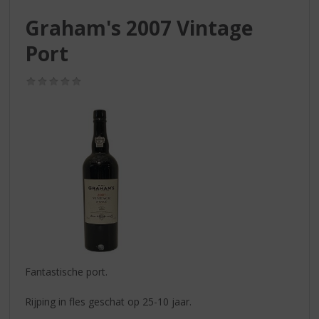
S
p
Graham's 2007 Vintage
r
Port
i
n
g
(0,0
n
/
5)
a
a
r
d
e
n
a
v
i
g
a
t
Fantastische port.
i
e
Rijping in fles geschat op 25-10 jaar.