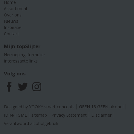
Home
Assortiment
Over ons
Nieuws
Inspiratie
Contact
Mijn topSlijter
Herroepingsformulier
Interessante links
Volg ons
F
T
I
a
w
n
Designed by YOOKY smart concepts
GEEN 18 GEEN alcohol
c
i
s
IDIN/ITSME
sitemap
Privacy Statement
Disclaimer
Verantwoord alcoholgebruik
e
t
t