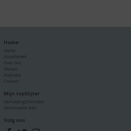
Home
Home
Assortiment
Over ons
Nieuws
Inspiratie
Contact
Mijn topSlijter
Herroepingsformulier
Interessante links
Volg ons