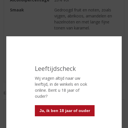
Smaak
Gedroogd fruit en noten, zoals
vijgen, abrikoos, amandelen en
hazelnoten en met lange fijne
tonen van karamel.
Reviews
Schrijf een review
Leeftijdscheck
Er zijn nog geen reviews geplaatst voor dit product
Wij vragen altijd naar uw
leeftijd, in de winkels en ook
online. Bent u 18 jaar of
EXCL. BTW
INCL. BTW
ouder?
AANBIEDINGEN
Ja, ik ben 18 jaar of ouder
WIJN VAN DE MAAND
WHISKY VAN DE MAAND