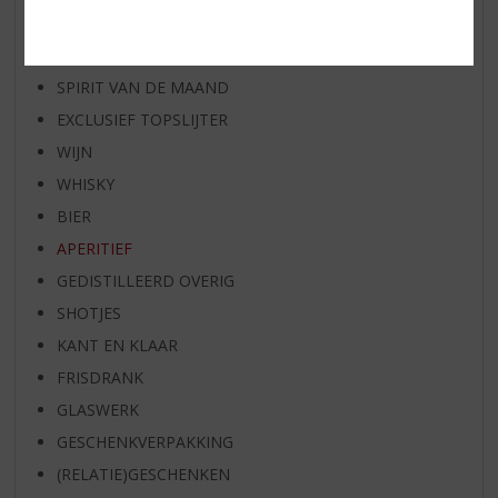
RUM VAN DE MAAND
BIER VAN DE MAAND
SPIRIT VAN DE MAAND
EXCLUSIEF TOPSLIJTER
WIJN
WHISKY
BIER
APERITIEF
GEDISTILLEERD OVERIG
SHOTJES
KANT EN KLAAR
FRISDRANK
GLASWERK
GESCHENKVERPAKKING
(RELATIE)GESCHENKEN