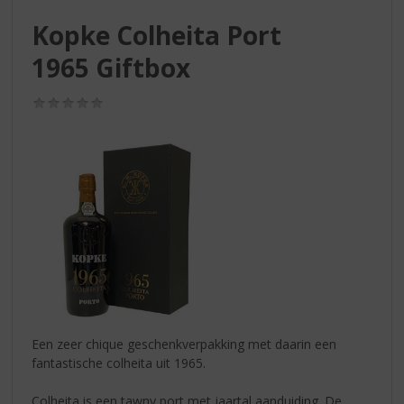
S
p
Kopke Colheita Port
r
1965 Giftbox
i
n
g
(0,0
n
/
5)
a
a
r
d
e
n
a
v
i
g
a
t
Een zeer chique geschenkverpakking met daarin een
i
fantastische colheita uit 1965.
e
Colheita is een tawny port met jaartal aanduiding. De