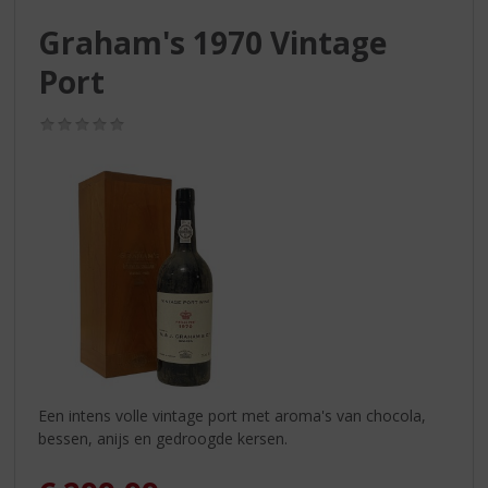
S
p
Graham's 1970 Vintage
r
Port
i
n
g
(0,0
n
/
5)
a
a
r
d
e
n
a
v
i
g
a
t
Een intens volle vintage port met aroma's van chocola,
i
bessen, anijs en gedroogde kersen.
e