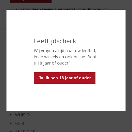
Er zijn nog geen reviews geplaatst voor dit product
EXCL. BTW
INCL. BTW
Leeftijdscheck
AANBIEDINGEN
Wij vragen altijd naar uw leeftijd,
WIJN VAN DE MAAND
in de winkels en ook online. Bent
u 18 jaar of ouder?
WHISKY VAN DE MAAND
RUM VAN DE MAAND
Ja, ik ben 18 jaar of ouder
BIER VAN DE MAAND
SPIRIT VAN DE MAAND
EXCLUSIEF TOPSLIJTER
WIJN
WHISKY
BIER
APERITIEF