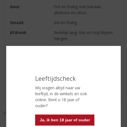
Geur
Fris en fruitig met banaan,
abrikoos en citrus
Smaak
Vol en fruitig
Afdronk
Redelijk lang. Gist en hop blijven
hangen
Serveertip
Lekker bij gepaneerd varkensvlees
Reviews
Leeftijdscheck
Schrijf een review
Wij vragen altijd naar uw
Er zijn nog geen reviews geplaatst voor dit product
leeftijd, in de winkels en ook
online. Bent u 18 jaar of
ouder?
EXCL. BTW
INCL. BTW
Ja, ik ben 18 jaar of ouder