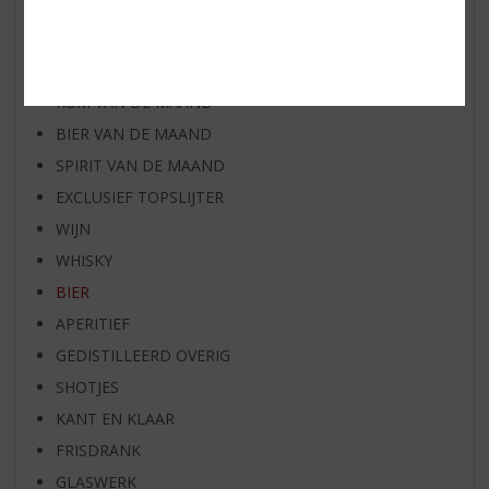
AANBIEDINGEN
WIJN VAN DE MAAND
WHISKY VAN DE MAAND
RUM VAN DE MAAND
BIER VAN DE MAAND
SPIRIT VAN DE MAAND
EXCLUSIEF TOPSLIJTER
WIJN
WHISKY
BIER
APERITIEF
GEDISTILLEERD OVERIG
SHOTJES
KANT EN KLAAR
FRISDRANK
GLASWERK