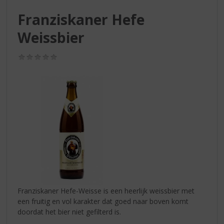
S
p
Franziskaner Hefe
r
Weissbier
i
n
g
(0,0
n
/
5)
a
a
r
d
e
n
a
v
i
g
a
t
Franziskaner Hefe-Weisse is een heerlijk weissbier met
i
een fruitig en vol karakter dat goed naar boven komt
e
doordat het bier niet gefilterd is.