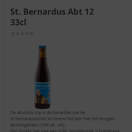
S
p
St. Bernardus Abt 12
r
33cl
i
n
g
(0,0
n
/
5)
a
a
r
d
e
n
a
v
i
g
a
t
De absolute top in de hiërarchie van de
i
St.Bernardusbieren en tevens het bier met het hoogste
e
alcoholgehalte (10% alc. vol).
Een donker bier met een volle, ivoorkleurige schuimkraag.