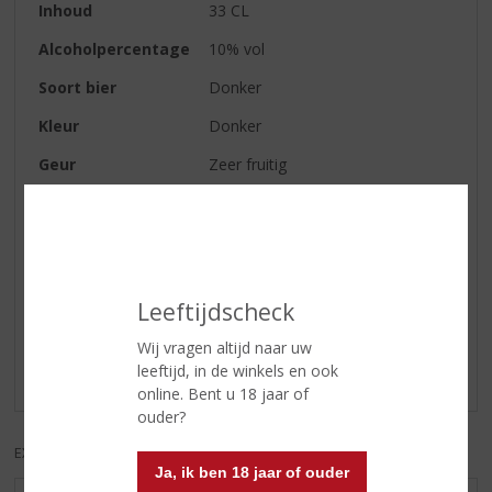
Inhoud
33 CL
Alcoholpercentage
10% vol
Soort bier
Donker
Kleur
Donker
Geur
Zeer fruitig
Afdronk
Lange bitterzoete afdronk
Reviews
Leeftijdscheck
Schrijf een review
Wij vragen altijd naar uw
leeftijd, in de winkels en ook
Er zijn nog geen reviews geplaatst voor dit product
online. Bent u 18 jaar of
ouder?
EXCL. BTW
INCL. BTW
Ja, ik ben 18 jaar of ouder