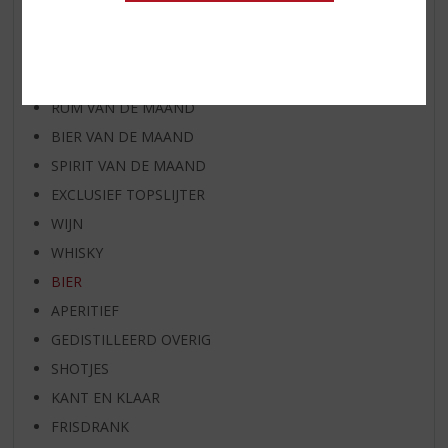
AANBIEDINGEN
WIJN VAN DE MAAND
WHISKY VAN DE MAAND
RUM VAN DE MAAND
BIER VAN DE MAAND
SPIRIT VAN DE MAAND
EXCLUSIEF TOPSLIJTER
WIJN
WHISKY
BIER
APERITIEF
GEDISTILLEERD OVERIG
SHOTJES
KANT EN KLAAR
FRISDRANK