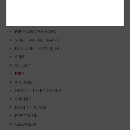
WIJN VAN DE MAAND
WHISKY VAN DE MAAND
RUM VAN DE MAAND
BIER VAN DE MAAND
SPIRIT VAN DE MAAND
EXCLUSIEF TOPSLIJTER
WIJN
WHISKY
BIER
APERITIEF
GEDISTILLEERD OVERIG
SHOTJES
KANT EN KLAAR
FRISDRANK
GLASWERK