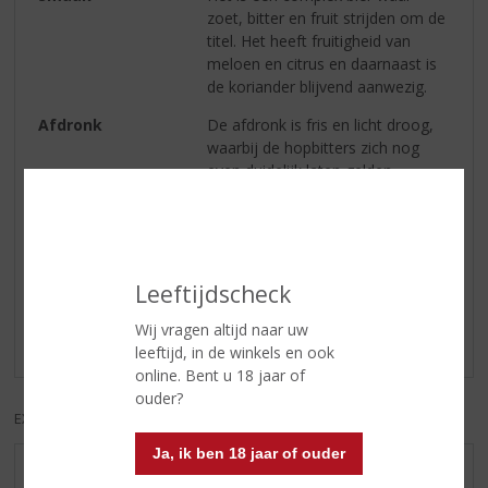
zoet, bitter en fruit strijden om de
titel. Het heeft fruitigheid van
meloen en citrus en daarnaast is
de koriander blijvend aanwezig.
Afdronk
De afdronk is fris en licht droog,
waarbij de hopbitters zich nog
even duidelijk laten gelden.
Reviews
Leeftijdscheck
Schrijf een review
Wij vragen altijd naar uw
Er zijn nog geen reviews geplaatst voor dit product
leeftijd, in de winkels en ook
online. Bent u 18 jaar of
ouder?
EXCL. BTW
INCL. BTW
Ja, ik ben 18 jaar of ouder
AANBIEDINGEN