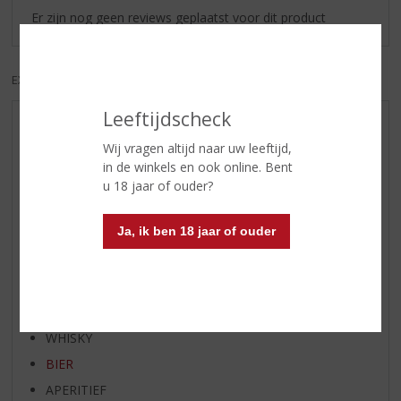
Er zijn nog geen reviews geplaatst voor dit product
EXCL. BTW
INCL. BTW
Leeftijdscheck
AANBIEDINGEN
Wij vragen altijd naar uw leeftijd,
WIJN VAN DE MAAND
in de winkels en ook online. Bent
WHISKY VAN DE MAAND
u 18 jaar of ouder?
RUM VAN DE MAAND
Ja, ik ben 18 jaar of ouder
BIER VAN DE MAAND
SPIRIT VAN DE MAAND
EXCLUSIEF TOPSLIJTER
WIJN
WHISKY
BIER
APERITIEF