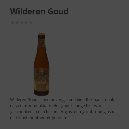
S
p
Wilderen Goud
r
i
(0,0
n
/
g
5)
n
a
a
r
d
e
n
a
v
i
g
Wilderen Goud is een bovengistend bier. Rijk aan smaak
a
en zeer doordrinkbaar. Het goudkleurige bier wordt
t
geschonken in een bijzonder glas; een groot rond glas dat
i
de olifantspoot wordt genoemd.
e