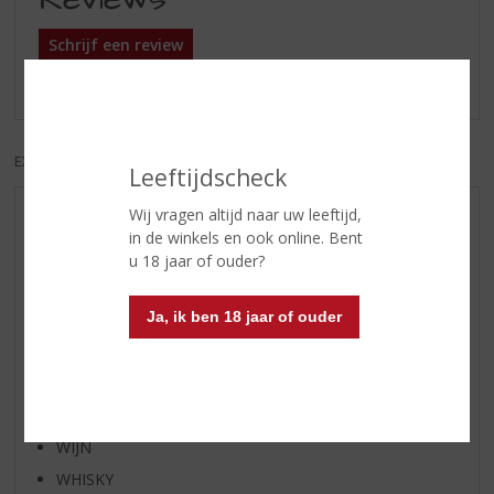
Schrijf een review
Er zijn nog geen reviews geplaatst voor dit product
EXCL. BTW
INCL. BTW
Leeftijdscheck
Wij vragen altijd naar uw leeftijd,
AANBIEDINGEN
in de winkels en ook online. Bent
WIJN VAN DE MAAND
u 18 jaar of ouder?
WHISKY VAN DE MAAND
Ja, ik ben 18 jaar of ouder
RUM VAN DE MAAND
BIER VAN DE MAAND
SPIRIT VAN DE MAAND
EXCLUSIEF TOPSLIJTER
WIJN
WHISKY