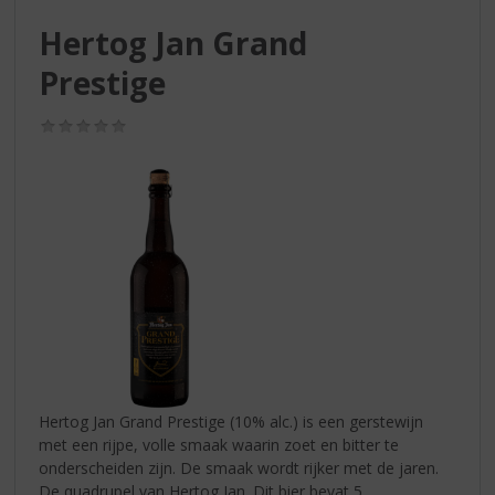
S
p
Hertog Jan Grand
r
Prestige
i
n
g
(0,0
n
/
5)
a
a
r
d
e
n
a
v
i
g
a
t
Hertog Jan Grand Prestige (10% alc.) is een gerstewijn
i
met een rijpe, volle smaak waarin zoet en bitter te
e
onderscheiden zijn. De smaak wordt rijker met de jaren.
De quadrupel van Hertog Jan. Dit bier bevat 5