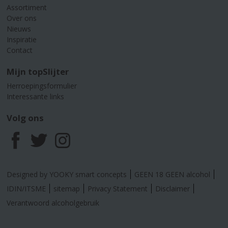
Assortiment
Over ons
Nieuws
Inspiratie
Contact
Mijn topSlijter
Herroepingsformulier
Interessante links
Volg ons
F
T
I
a
w
n
Designed by YOOKY smart concepts
GEEN 18 GEEN alcohol
c
i
s
IDIN/ITSME
sitemap
Privacy Statement
Disclaimer
Verantwoord alcoholgebruik
e
t
t