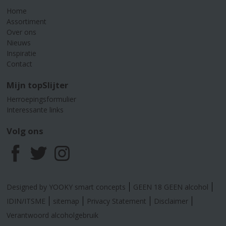
Home
Assortiment
Over ons
Nieuws
Inspiratie
Contact
Mijn topSlijter
Herroepingsformulier
Interessante links
Volg ons
F
T
I
a
w
n
Designed by YOOKY smart concepts
GEEN 18 GEEN alcohol
c
i
s
IDIN/ITSME
sitemap
Privacy Statement
Disclaimer
Verantwoord alcoholgebruik