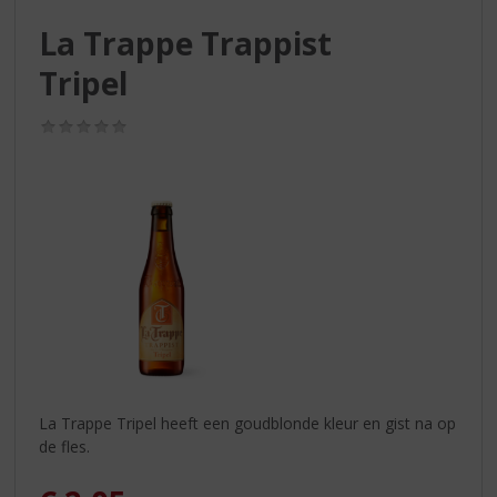
S
p
La Trappe Trappist
r
Tripel
i
n
g
(0,0
n
/
5)
a
a
r
d
e
n
a
v
i
g
a
t
La Trappe Tripel heeft een goudblonde kleur en gist na op
i
de fles.
e