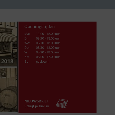
Openingstijden
Ma
:
13.00 - 18.00 uur
Di
:
08.30 - 18.00 uur
Wo
:
08.30 - 18.00 uur
Do
:
08.30 - 18.00 uur
Vr
:
08.30 - 18:00 uur
Za
:
08.00 - 17.00 uur
Zo:
gesloten
NIEUWSBRIEF
Schrijf je hier in