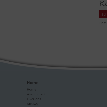
R
Sch
Er z
Home
Home
Assortiment
Over ons
Nieuws