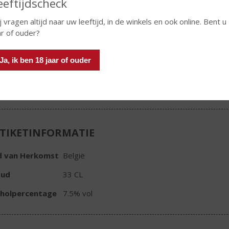
eeftijdscheck
oemd.
j vragen altijd naar uw leeftijd, in de winkels en ook online. Bent u
€
2,00
ar of ouder?
Stuk
Ja, ik ben 18 jaar of ouder
TIKETINFORMATIE
d van Herkomst
België
oud
33 CL
oholpercentage
7.5% vol