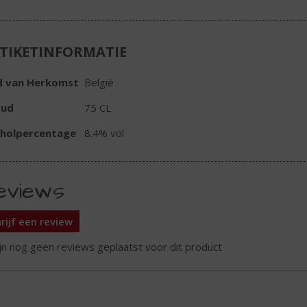
TIKETINFORMATIE
d van Herkomst
België
oud
75 CL
oholpercentage
8.4% vol
eviews
rijf een review
ijn nog geen reviews geplaatst voor dit product