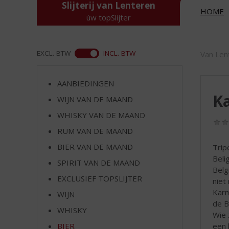
d
Slijterij van Lenteren
HOME
S
úw topSlijter
p
r
i
ASS
EXCL. BTW
INCL. BTW
Van Len
n
g
n
AANBIEDINGEN
a
Ka
WIJN VAN DE MAAND
a
r
WHISKY VAN DE MAAND
d
RUM VAN DE MAAND
e
BIER VAN DE MAAND
Trip
n
Beli
a
SPIRIT VAN DE MAAND
Belg
v
EXCLUSIEF TOPSLIJTER
niet
i
Karm
g
WIJN
de Be
a
WHISKY
Wie 
t
een 
i
BIER