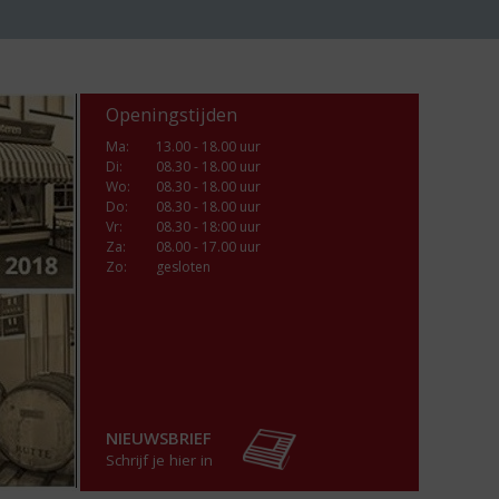
Openingstijden
Ma
:
13.00 - 18.00 uur
Di
:
08.30 - 18.00 uur
Wo
:
08.30 - 18.00 uur
Do
:
08.30 - 18.00 uur
Vr
:
08.30 - 18:00 uur
Za
:
08.00 - 17.00 uur
Zo:
gesloten
NIEUWSBRIEF
Schrijf je hier in