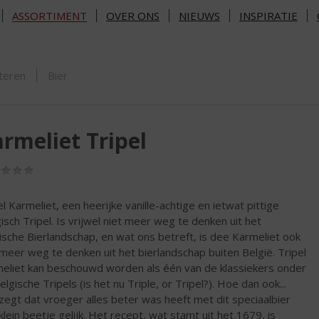
ASSORTIMENT
OVER ONS
NIEUWS
INSPIRATIE
ORTIMENT
teren
Bier
rmeliet Tripel
(0,0
/
5)
el Karmeliet, een heerijke vanille-achtige en ietwat pittige
gisch Tripel. Is vrijwel niet meer weg te denken uit het
ische Bierlandschap, en wat ons betreft, is dee Karmeliet ook
 meer weg te denken uit het bierlandschap buiten België. Tripel
eliet kan beschouwd worden als één van de klassiekers onder
lgische Tripels (is het nu Triple, or Tripel?). Hoe dan ook...
zegt dat vroeger alles beter was heeft met dit speciaalbier
klein beetje gelijk. Het recept, wat stamt uit het 1679, is