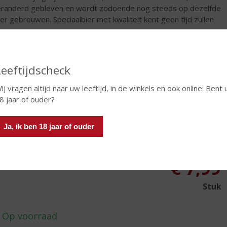
randerd gebleven en wordt zodoende nog steeds op dezelfde
er gebrouwen. Speciaalbier met kwaliteit kent geen tijd zullen
aar zeggen.
rtijd werd Tripel Karmeiet in het Karmelietenklooster, een
 van paters, in Dendermonde, België gebrouwen. De broeders
Leeftijdscheck
welleer hielden een speciale brouwmethode op na. Namelijk die
het toevoegen van drie verschillende en smaakbepalende
ij vragen altijd naar uw leeftijd, in de winkels en ook online. Bent 
ediënten: namelijk gerst, tarwe en haver. Gezien het feit dat in
8 jaar of ouder?
 tijd de prijs van de tarwesoorten aanzienlijk hoog lag, mag
aannemen dat Karmeliet tot één van de meest verfijnde
Ja, ik ben 18 jaar of ouder
els van het land behoorde. En vandaag de dag, nog steeds
ort
€
7,99
Stuk