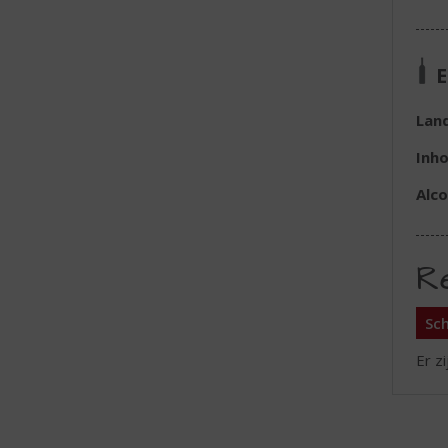
E
Lan
Inh
Alc
R
Sch
Er z