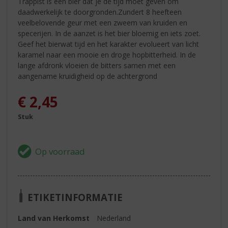
Trappist is een bier dat je de tijd moet geven om
daadwerkelijk te doorgronden.Zundert 8 heefteen
veelbelovende geur met een zweem van kruiden en
specerijen. In de aanzet is het bier bloemig en iets zoet.
Geef het bierwat tijd en het karakter evolueert van licht
karamel naar een mooie en droge hopbitterheid. In de
lange afdronk vloeien de bitters samen met een
aangename kruidigheid op de achtergrond
€
2,45
Stuk
ETIKETINFORMATIE
Land van Herkomst
Nederland