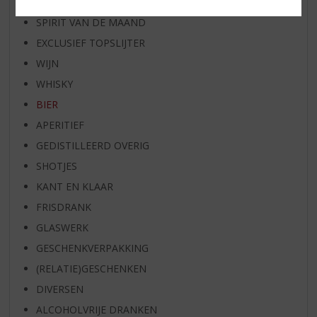
BIER VAN DE MAAND
SPIRIT VAN DE MAAND
EXCLUSIEF TOPSLIJTER
WIJN
WHISKY
BIER
APERITIEF
GEDISTILLEERD OVERIG
SHOTJES
KANT EN KLAAR
FRISDRANK
GLASWERK
GESCHENKVERPAKKING
(RELATIE)GESCHENKEN
DIVERSEN
ALCOHOLVRIJE DRANKEN