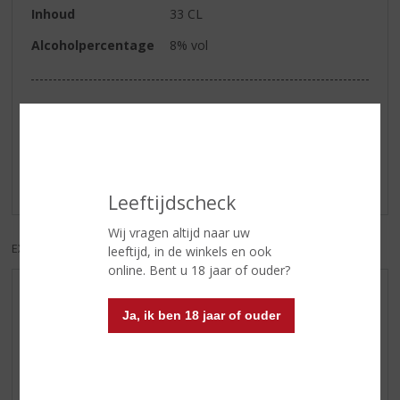
Inhoud
33 CL
Alcoholpercentage
8% vol
Reviews
Schrijf een review
Er zijn nog geen reviews geplaatst voor dit product
Leeftijdscheck
Wij vragen altijd naar uw
EXCL. BTW
INCL. BTW
leeftijd, in de winkels en ook
online. Bent u 18 jaar of ouder?
AANBIEDINGEN
Ja, ik ben 18 jaar of ouder
WIJN VAN DE MAAND
WHISKY VAN DE MAAND
RUM VAN DE MAAND