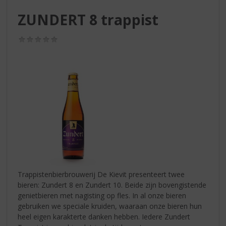
S
p
ZUNDERT 8 trappist
r
i
(0,0
n
/
g
5)
n
a
a
r
d
e
n
a
v
i
g
Trappistenbierbrouwerij De Kievit presenteert twee
a
bieren: Zundert 8 en Zundert 10. Beide zijn bovengistende
t
genietbieren met nagisting op fles. In al onze bieren
i
gebruiken we speciale kruiden, waaraan onze bieren hun
e
heel eigen karakterte danken hebben. Iedere Zundert