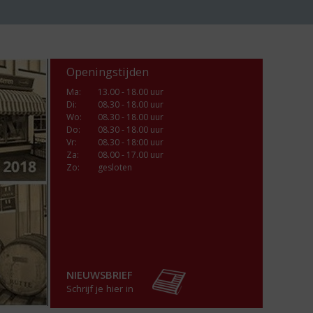
Openingstijden
Ma
:
13.00 - 18.00 uur
Di
:
08.30 - 18.00 uur
Wo
:
08.30 - 18.00 uur
Do
:
08.30 - 18.00 uur
Vr
:
08.30 - 18:00 uur
Za
:
08.00 - 17.00 uur
Zo:
gesloten
NIEUWSBRIEF
Schrijf je hier in