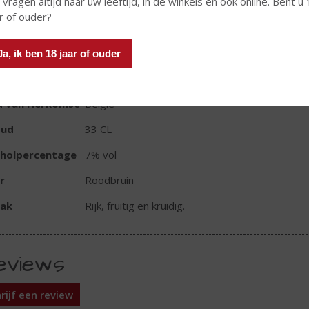
 vragen altijd naar uw leeftijd, in de winkels en ook online. Bent u
r of ouder?
Ja, ik ben 18 jaar of ouder
TIKETINFORMATIE
d van Herkomst
België
oud
33 CL
oholpercentage
7% vol
r
Roodbruin
ak
Rijk, fruitig en kruidig.
eviews
rijf een review