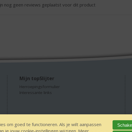
ijn nog geen reviews geplaatst voor dit product
Mijn topSlijter
Herroepingsformulier
Interessante links
es om goed te functioneren. Als je wilt aanpassen
Schakel
 je jouw cookie-instellingen wijzigen. Meer
GEEN 18 GEEN alcohol
IDIN/ITSME
sitemap
Privacy Statement
Dis