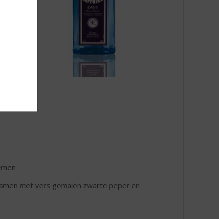
oemen
g samen met vers gemalen zwarte peper en