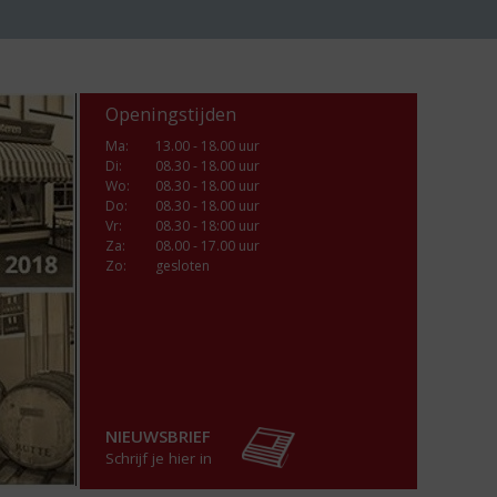
Openingstijden
Ma
:
13.00 - 18.00 uur
Di
:
08.30 - 18.00 uur
Wo
:
08.30 - 18.00 uur
Do
:
08.30 - 18.00 uur
Vr
:
08.30 - 18:00 uur
Za
:
08.00 - 17.00 uur
Zo:
gesloten
NIEUWSBRIEF
Schrijf je hier in