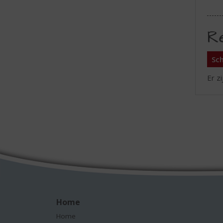
R
Sch
Er z
Home
Home