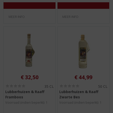
MEER INFO
MEER INFO
€
32,50
€
44,99
(
(
35 CL
50 CL
0
0
Lubberhuizen & Raaff
Lubberhuizen & Raaff
,
,
Framboos
Zwarte Bes
0
0
/
/
Voorraad (indien beperkt): 1
Voorraad (indien beperkt): 1
5
5
)
)