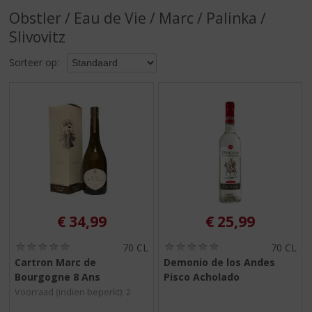
S
Obstler / Eau de Vie / Marc / Palinka /
p
r
Slivovitz
i
n
Sorteer op:
g
n
a
a
r
d
e
n
a
v
€
34,99
€
25,99
i
g
(
(
70 CL
70 CL
a
0
0
Cartron Marc de
Demonio de los Andes
t
,
,
Bourgogne 8 Ans
Pisco Acholado
0
0
i
/
/
Voorraad (indien beperkt): 2
e
5
5
)
)