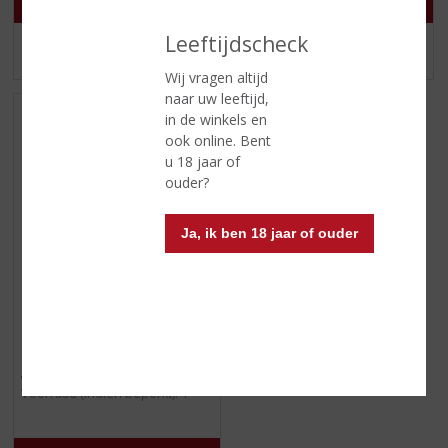
Leeftijdscheck
MEER INFO
MEER INFO
Wij vragen altijd
naar uw leeftijd,
in de winkels en
ook online. Bent
u 18 jaar of
ouder?
Ja, ik ben 18 jaar of ouder
€
24,99
(
70 CL
0
Scheibel Barack Palinka
,
Apricot Brandy
0
/
Voorraad (indien beperkt): 1
5
)