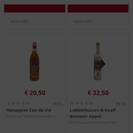
MEER INFO
MEER INFO
€
20,50
€
32,50
(
(
70 CL
35 CL
0
0
Hanappier Eau de Vie
Lubberhuizen & Raaff
,
,
Betuwer Appel
Voorraad (indien beperkt): 2
0
0
/
/
Voorraad (indien beperkt): 1
5
5
)
)