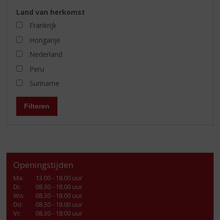
Land van herkomst
Frankrijk
Hongarije
Nederland
Peru
Suriname
Filteren
Openingstijden
Ma
:
13.00 - 18.00 uur
Di
:
08.30 - 18.00 uur
Wo
:
08.30 - 18.00 uur
Do
:
08.30 - 18.00 uur
Vr
:
08.30 - 18:00 uur