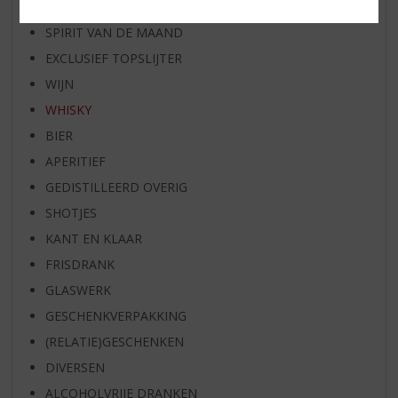
BIER VAN DE MAAND
SPIRIT VAN DE MAAND
EXCLUSIEF TOPSLIJTER
WIJN
WHISKY
BIER
APERITIEF
GEDISTILLEERD OVERIG
SHOTJES
KANT EN KLAAR
FRISDRANK
GLASWERK
GESCHENKVERPAKKING
(RELATIE)GESCHENKEN
DIVERSEN
ALCOHOLVRIJE DRANKEN