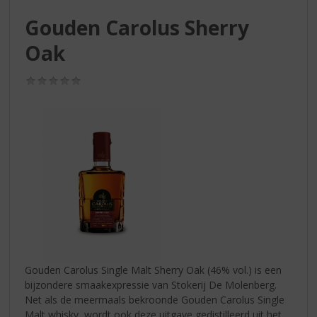
S
p
Gouden Carolus Sherry
r
Oak
i
n
g
(0,0
n
/
5)
a
a
r
d
e
n
a
v
i
g
a
t
Gouden Carolus Single Malt Sherry Oak (46% vol.) is een
i
bijzondere smaakexpressie van Stokerij De Molenberg.
e
Net als de meermaals bekroonde Gouden Carolus Single
Malt whisky, wordt ook deze uitgave gedistilleerd uit het