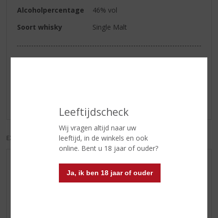
Alcoholpercentage
46% vol
Soort whisky
Single Malt
Reviews
Schrijf een review
Er zijn nog geen reviews geplaatst voor dit product
Leeftijdscheck
Wij vragen altijd naar uw
leeftijd, in de winkels en ook
EXCL. BTW
INCL. BTW
online. Bent u 18 jaar of ouder?
AANBIEDINGEN
Ja, ik ben 18 jaar of ouder
WIJN VAN DE MAAND
WHISKY VAN DE MAAND
RUM VAN DE MAAND