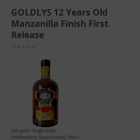
S
p
GOLDLYS 12 Years Old
r
Manzanilla Finish First
i
n
Release
g
n
(0,0
a
/
a
5)
r
d
e
n
a
v
i
g
a
t
i
Categorie Single Grain
e
Distilleerderij Graanstokerij Filliers