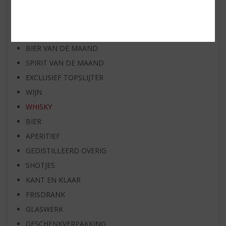
WIJN VAN DE MAAND
WHISKY VAN DE MAAND
RUM VAN DE MAAND
BIER VAN DE MAAND
SPIRIT VAN DE MAAND
EXCLUSIEF TOPSLIJTER
WIJN
WHISKY
BIER
APERITIEF
GEDISTILLEERD OVERIG
SHOTJES
KANT EN KLAAR
FRISDRANK
GLASWERK
GESCHENKVERPAKKING