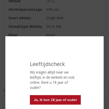
Inhoud
70 CL
Alcoholpercentage
43% vol
Soort whisky
Single Malt
Smaaktype Whisky
Vol & Rijk
Kleur
koper
Reviews
Leeftijdscheck
Schrijf een review
Wij vragen altijd naar uw
Er zijn nog geen reviews geplaatst voor dit product
leeftijd, in de winkels en ook
online. Bent u 18 jaar of
ouder?
EXCL. BTW
INCL. BTW
Ja, ik ben 18 jaar of ouder
AANBIEDINGEN