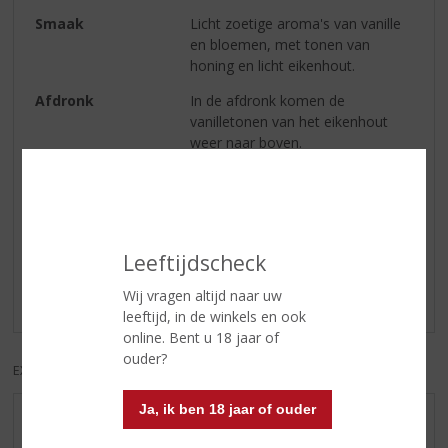
Smaak
Licht zoetige aroma's van vanille
en bloemen, met tonen van
honing en licht eikenhout.
Afdronk
In de afdronk komen de
vanilletonen van het eikenhout
weer naar boven.
Reviews
Leeftijdscheck
Schrijf een review
Wij vragen altijd naar uw
Er zijn nog geen reviews geplaatst voor dit product
leeftijd, in de winkels en ook
online. Bent u 18 jaar of
ouder?
EXCL. BTW
INCL. BTW
Ja, ik ben 18 jaar of ouder
AANBIEDINGEN