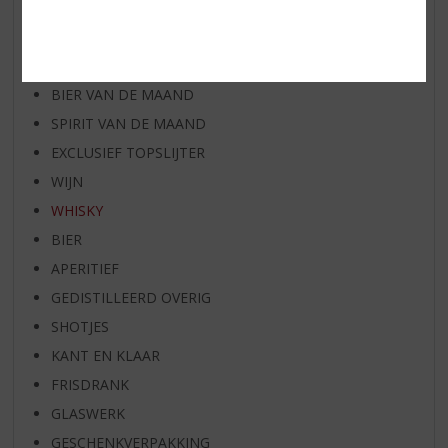
WIJN VAN DE MAAND
WHISKY VAN DE MAAND
RUM VAN DE MAAND
BIER VAN DE MAAND
SPIRIT VAN DE MAAND
EXCLUSIEF TOPSLIJTER
WIJN
WHISKY
BIER
APERITIEF
GEDISTILLEERD OVERIG
SHOTJES
KANT EN KLAAR
FRISDRANK
GLASWERK
GESCHENKVERPAKKING