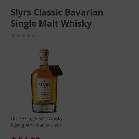
S
p
Slyrs Classic Bavarian
r
Single Malt Whisky
i
n
g
(0,0
n
/
5)
a
a
r
d
e
n
a
v
i
g
a
t
Duitse Single Malt Whisky.
i
Rijping Amerikaans eiken.
e