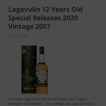
S
p
Lagavulin 12 Years Old
r
Special Releases 2020
i
n
Vintage 2007
g
n
(0,0
a
/
a
5)
r
d
e
n
a
v
i
g
a
t
i
De naam Lagavulin komt uit het Gaelic van "Laggan
e
Mhouillin" en betekent " Het ondiepe dal waar de molen