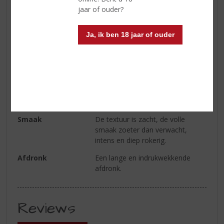
Kleur
Amber
jaar of ouder?
Geur
De aroma’s van deze
hedendaagse King of Islay zijn
Ja, ik ben 18 jaar of ouder
ongrijpbaar, tot vertrouwde
toetsen van as en lijnzaadolie zich
manifesteren. Een licht fruitige
noot volgt, net als een schone,
frisse zweem van de zee, alsof
men de lucht van de Lagavulin-
baai inademt.
Smaak
De textuur is zacht, de volle
smaak zoeter dan verwacht,
intens en diep rokerig.
Afdronk
Een lange en indrukwekkende
afdronk.
Reviews