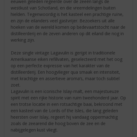
eeuwen geleden regeerde over de zeeën langs de
westkust van Schotland, en die vreemdelingen buiten
hielden. Tegenwoordig is het kasteel een prachtige ruïne,
en zijn de eilanders veel gastvrijer. Bezoekers uit alle
hoeken van de wereld komen op bedevaartstocht naar de
distilleerderij en de zeven anderen op dit eiland die nog in
werking zijn.
Deze single vintage Lagavulin is gerijpt in traditionele
Amerikaanse eiken refillvaten, geselecteerd met het oog
op een perfecte expressie van het karakter van de
distilleerderij. Een hoogvlieger qua smaak en intensiteit,
met krachtige en assertieve aroma’s, maar toch subtiel
zoet.
Lagavulin is een iconische Islay-malt, een majestueuze
spirit met een rijke historie van ruim tweehonderd jaar. Op
een trotse locatie in een rotsachtige baai, bekroond met
een kasteel van de Lords of the Isles, die lang geleden
heersten over Islay, regeert hij vandaag oppermachtig
zoals de zeearend die hoog boven de zee en de
nabijgelegen kust vliegt.