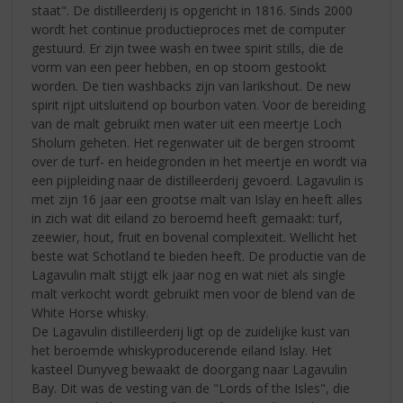
staat". De distilleerderij is opgericht in 1816. Sinds 2000
wordt het continue productieproces met de computer
gestuurd. Er zijn twee wash en twee spirit stills, die de
vorm van een peer hebben, en op stoom gestookt
worden. De tien washbacks zijn van larikshout. De new
spirit rijpt uitsluitend op bourbon vaten. Voor de bereiding
van de malt gebruikt men water uit een meertje Loch
Sholum geheten. Het regenwater uit de bergen stroomt
over de turf- en heidegronden in het meertje en wordt via
een pijpleiding naar de distilleerderij gevoerd. Lagavulin is
met zijn 16 jaar een grootse malt van Islay en heeft alles
in zich wat dit eiland zo beroemd heeft gemaakt: turf,
zeewier, hout, fruit en bovenal complexiteit. Wellicht het
beste wat Schotland te bieden heeft. De productie van de
Lagavulin malt stijgt elk jaar nog en wat niet als single
malt verkocht wordt gebruikt men voor de blend van de
White Horse whisky.
De Lagavulin distilleerderij ligt op de zuidelijke kust van
het beroemde whiskyproducerende eiland Islay. Het
kasteel Dunyveg bewaakt de doorgang naar Lagavulin
Bay. Dit was de vesting van de "Lords of the Isles", die