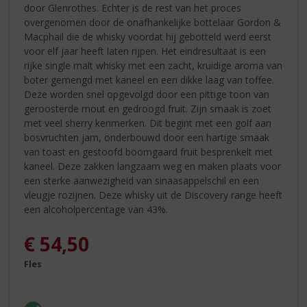
door Glenrothes. Echter is de rest van het proces
overgenomen door de onafhankelijke bottelaar Gordon &
Macphail die de whisky voordat hij gebotteld werd eerst
voor elf jaar heeft laten rijpen. Het eindresultaat is een
rijke single malt whisky met een zacht, kruidige aroma van
boter gemengd met kaneel en een dikke laag van toffee.
Deze worden snel opgevolgd door een pittige toon van
geroosterde mout en gedroogd fruit. Zijn smaak is zoet
met veel sherry kenmerken. Dit begint met een golf aan
bosvruchten jam, onderbouwd door een hartige smaak
van toast en gestoofd boomgaard fruit besprenkelt met
kaneel. Deze zakken langzaam weg en maken plaats voor
een sterke aanwezigheid van sinaasappelschil en een
vleugje rozijnen. Deze whisky uit de Discovery range heeft
een alcoholpercentage van 43%.
€
54,50
Fles