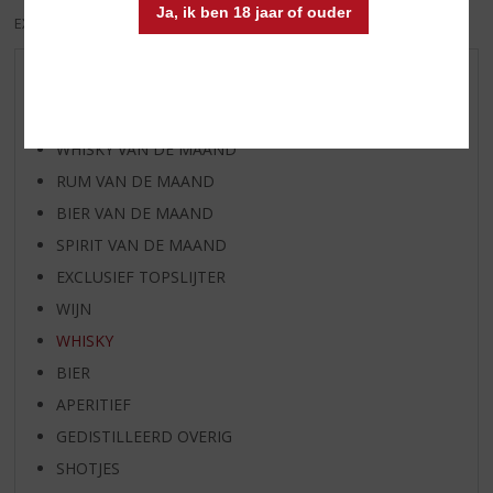
Ja, ik ben 18 jaar of ouder
EXCL. BTW
INCL. BTW
AANBIEDINGEN
WIJN VAN DE MAAND
WHISKY VAN DE MAAND
RUM VAN DE MAAND
BIER VAN DE MAAND
SPIRIT VAN DE MAAND
EXCLUSIEF TOPSLIJTER
WIJN
WHISKY
BIER
APERITIEF
GEDISTILLEERD OVERIG
SHOTJES