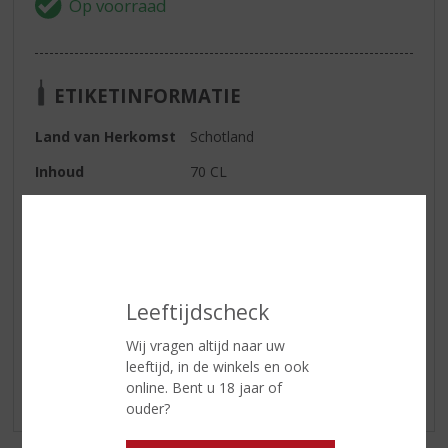
ETIKETINFORMATIE
Land van Herkomst
Schotland
Inhoud
70 CL
Alcoholpercentage
43% vol
Soort whisky
Single Malt
Leeftijdscheck
Reviews
Wij vragen altijd naar uw
Schrijf een review
leeftijd, in de winkels en ook
online. Bent u 18 jaar of
Er zijn nog geen reviews geplaatst voor dit product
ouder?