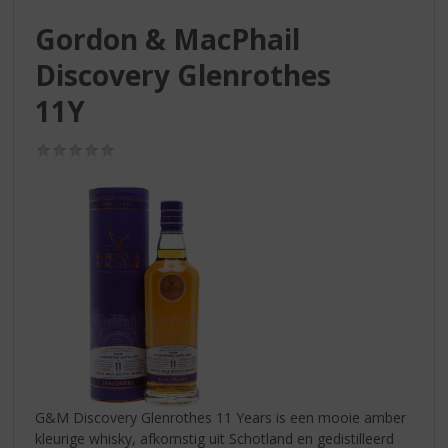
S
p
Gordon & MacPhail
r
Discovery Glenrothes
i
n
11Y
g
n
(0,0
a
/
a
5)
r
d
e
n
a
v
i
g
a
t
i
G&M Discovery Glenrothes 11 Years is een mooie amber
e
kleurige whisky, afkomstig uit Schotland en gedistilleerd