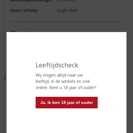
Soort whisky
Single Malt
Reviews
Schrijf een review
Er zijn nog geen reviews geplaatst voor dit product
Leeftijdscheck
Wij vragen altijd naar uw
EXCL. BTW
INCL. BTW
leeftijd, in de winkels en ook
online. Bent u 18 jaar of ouder?
AANBIEDINGEN
Ja, ik ben 18 jaar of ouder
WIJN VAN DE MAAND
WHISKY VAN DE MAAND
RUM VAN DE MAAND
BIER VAN DE MAAND