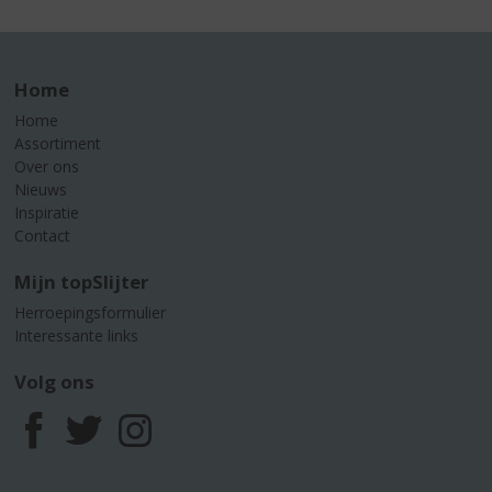
Home
Home
Assortiment
Over ons
Nieuws
Inspiratie
Contact
Mijn topSlijter
Herroepingsformulier
Interessante links
Volg ons
F
T
I
a
w
n