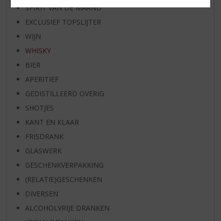
SPIRIT VAN DE MAAND
EXCLUSIEF TOPSLIJTER
WIJN
WHISKY
BIER
APERITIEF
GEDISTILLEERD OVERIG
SHOTJES
KANT EN KLAAR
FRISDRANK
GLASWERK
GESCHENKVERPAKKING
(RELATIE)GESCHENKEN
DIVERSEN
ALCOHOLVRIJE DRANKEN