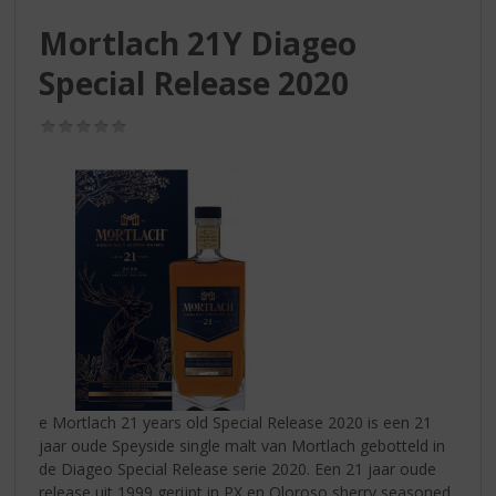
S
p
Mortlach 21Y Diageo
r
Special Release 2020
i
n
g
(0,0
n
/
5)
a
a
r
d
e
n
a
v
i
g
a
t
e Mortlach 21 years old Special Release 2020 is een 21
i
jaar oude Speyside single malt van Mortlach gebotteld in
e
de Diageo Special Release serie 2020. Een 21 jaar oude
release uit 1999 gerijpt in PX en Oloroso sherry seasoned