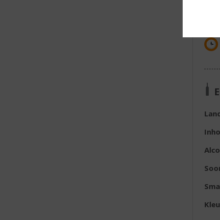
E
Lan
Inh
Alc
Soo
Sma
Kleu