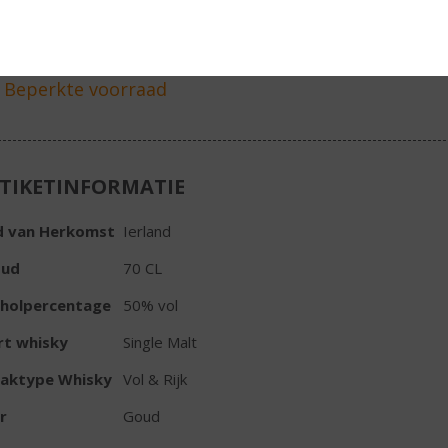
Fles
Huidige voorraad: 1
TIKETINFORMATIE
d van Herkomst
Ierland
oud
70 CL
oholpercentage
50% vol
rt whisky
Single Malt
aktype Whisky
Vol & Rijk
r
Goud