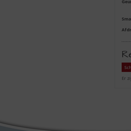
Geu
Sma
Afd
R
Sch
Er z