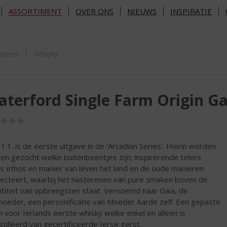
ASSORTIMENT
OVER ONS
NIEUWS
INSPIRATIE
ORTIMENT
teren
Whisky
terford Single Farm Origin Gai
(0,0
/
5)
 1.1. is de eerste uitgave in de 'Arcadian Series'. Hierin worden
en gezocht welke buitenbeentjes zijn; inspirerende telers
s ethos en manier van leven het land en de oude manieren
ecteert, waarbij het nastereven van pure smaken boven de
titeit van opbrengsten staat. Vernoemd naar Gaia, de
oeder, een personificatie van Moeder Aarde zelf. Een gepaste
 voor Ierlands eerste whisky welke enkel en alleen is
stilleerd van gecertificeerde Ierse gerst.