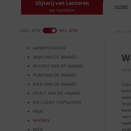
d
Slijterij van Lenteren
HOME
S
úw topSlijter
p
r
i
ASS
EXCL. BTW
INCL. BTW
Van Len
n
g
n
AANBIEDINGEN
a
Wa
WIJN VAN DE MAAND
a
r
WHISKY VAN DE MAAND
d
RUM VAN DE MAAND
e
BIER VAN DE MAAND
Gaia
n
boer
a
SPIRIT VAN DE MAAND
wien
v
EXCLUSIEF TOPSLIJTER
resp
i
kwan
g
WIJN
oerm
a
WHISKY
naam
t
gedi
i
BIER