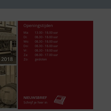
Openingstijden
Ma
:
13.00 - 18.00 uur
Di
:
08.30 - 18.00 uur
Wo
:
08.30 - 18.00 uur
Do
:
08.30 - 18.00 uur
Vr
:
08.30 - 18:00 uur
Za
:
08.00 - 17.00 uur
Zo:
gesloten
NIEUWSBRIEF
Schrijf je hier in