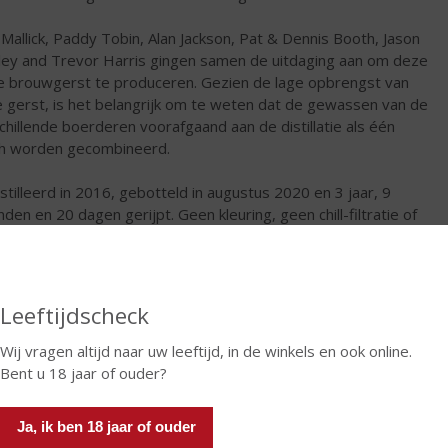
 Mallick, Paddy Tobin, Alan Jackson, Pat & Dennis Booth, Jason
ley and Trevor Harris gingen samen de uitdaging aan om deze
e brouwgerst te produceren. Gezien de lage opbrengst van
 gerst, is het belangrijk om te weten dat de gewassen van de
chillende boerderen voorafgaand aan de distillatie als één
h worden gecombineerd.
stilleerd in 2016, gebotteld in augustus 2020 en 3 jaar, 9
den en 20 dagen gerijpt. Geen kleuring, geen chill-filtratie of
oegingen.
samenstelling:
irst Fill U.S.
Leeftijdscheck
Virgin U.S.
 Premium French
Wij vragen altijd naar uw leeftijd, in de winkels en ook online.
Vin Doux Naturel
Bent u 18 jaar of ouder?
€
72,99
Ja, ik ben 18 jaar of ouder