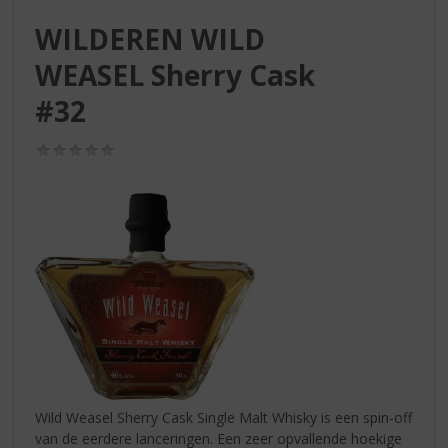
S
p
WILDEREN WILD
r
WEASEL Sherry Cask
i
n
#32
g
n
(0,0
a
/
a
5)
r
d
e
n
a
v
i
g
a
t
i
Wild Weasel Sherry Cask Single Malt Whisky is een spin-off
e
van de eerdere lanceringen. Een zeer opvallende hoekige