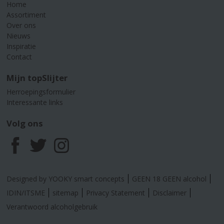
Home
Assortiment
Over ons
Nieuws
Inspiratie
Contact
Mijn topSlijter
Herroepingsformulier
Interessante links
Volg ons
F
T
I
a
w
n
Designed by YOOKY smart concepts
GEEN 18 GEEN alcohol
c
i
s
IDIN/ITSME
sitemap
Privacy Statement
Disclaimer
Verantwoord alcoholgebruik
e
t
t