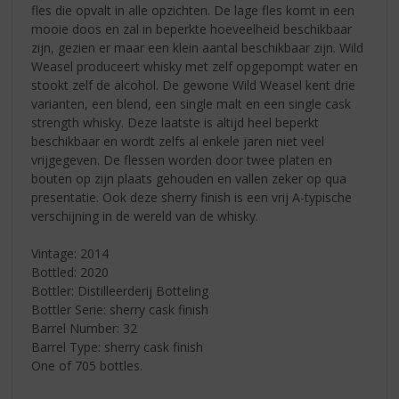
fles die opvalt in alle opzichten. De lage fles komt in een
mooie doos en zal in beperkte hoeveelheid beschikbaar
zijn, gezien er maar een klein aantal beschikbaar zijn. Wild
Weasel produceert whisky met zelf opgepompt water en
stookt zelf de alcohol. De gewone Wild Weasel kent drie
varianten, een blend, een single malt en een single cask
strength whisky. Deze laatste is altijd heel beperkt
beschikbaar en wordt zelfs al enkele jaren niet veel
vrijgegeven. De flessen worden door twee platen en
bouten op zijn plaats gehouden en vallen zeker op qua
presentatie. Ook deze sherry finish is een vrij A-typische
verschijning in de wereld van de whisky.
Vintage: 2014
Bottled: 2020
Bottler: Distilleerderij Botteling
Bottler Serie: sherry cask finish
Barrel Number: 32
Barrel Type: sherry cask finish
One of 705 bottles.