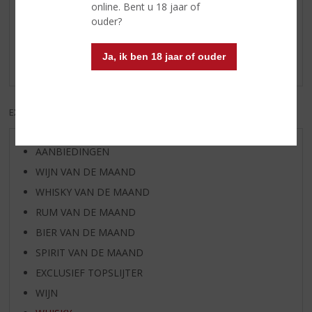
Reviews
online. Bent u 18 jaar of
ouder?
Schrijf een review
Ja, ik ben 18 jaar of ouder
Er zijn nog geen reviews geplaatst voor dit product
EXCL. BTW
INCL. BTW
AANBIEDINGEN
WIJN VAN DE MAAND
WHISKY VAN DE MAAND
RUM VAN DE MAAND
BIER VAN DE MAAND
SPIRIT VAN DE MAAND
EXCLUSIEF TOPSLIJTER
WIJN