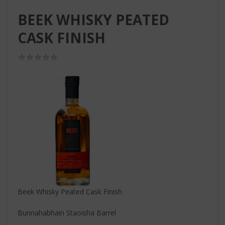
S
p
BEEK WHISKY PEATED
r
CASK FINISH
i
n
g
(0,0
n
/
5)
a
a
r
d
e
n
a
v
i
g
a
t
Beek Whisky Peated Cask Finish
i
e
Bunnahabhain Staoisha Barrel