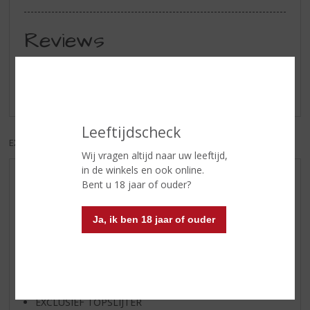
Reviews
Schrijf een review
Er zijn nog geen reviews geplaatst voor dit product
Leeftijdscheck
EXCL. BTW
INCL. BTW
Wij vragen altijd naar uw leeftijd,
in de winkels en ook online.
AANBIEDINGEN
Bent u 18 jaar of ouder?
WIJN VAN DE MAAND
Ja, ik ben 18 jaar of ouder
WHISKY VAN DE MAAND
RUM VAN DE MAAND
BIER VAN DE MAAND
SPIRIT VAN DE MAAND
EXCLUSIEF TOPSLIJTER