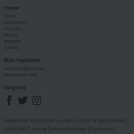
Home
Home
Assortiment
Over ons
Nieuws
Inspiratie
Contact
Mijn topSlijter
Herroepingsformulier
Interessante links
Volg ons
F
T
I
a
w
n
Designed by YOOKY smart concepts
GEEN 18 GEEN alcohol
c
i
s
IDIN/ITSME
sitemap
Privacy Statement
Disclaimer