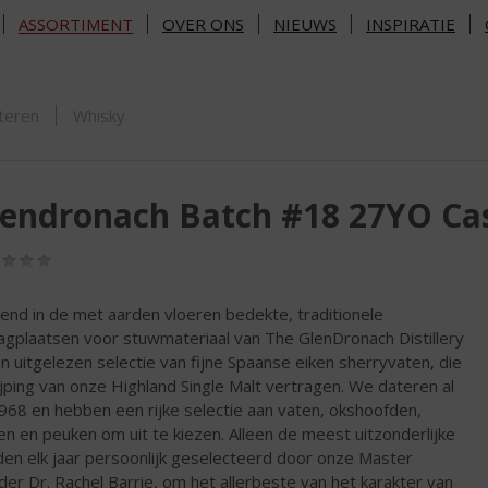
ASSORTIMENT
OVER ONS
NIEUWS
INSPIRATIE
ORTIMENT
teren
Whisky
endronach Batch #18 27YO Cas
(0,0
/
5)
end in de met aarden vloeren bedekte, traditionele
agplaatsen voor stuwmateriaal van The GlenDronach Distillery
en uitgelezen selectie van fijne Spaanse eiken sherryvaten, die
ijping van onze Highland Single Malt vertragen. We dateren al
1968 en hebben een rijke selectie aan vaten, okshoofden,
en en peuken om uit te kiezen. Alleen de meest uitzonderlijke
en elk jaar persoonlijk geselecteerd door onze Master
der Dr. Rachel Barrie, om het allerbeste van het karakter van