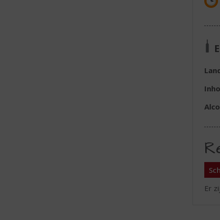
E
Lan
Inh
Alc
R
Sch
Er z