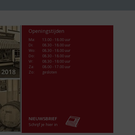
Openingstijden
Ma
:
13.00 - 18.00 uur
Di
:
08.30 - 18.00 uur
Wo
:
08.30 - 18.00 uur
Do
:
08.30 - 18.00 uur
Vr
:
08.30 - 18:00 uur
Za
:
08.00 - 17.00 uur
Zo:
gesloten
NIEUWSBRIEF
Schrijf je hier in