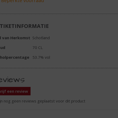
TIKETINFORMATIE
d van Herkomst
Schotland
oud
70 CL
oholpercentage
53.7% vol
eviews
rijf een review
ijn nog geen reviews geplaatst voor dit product