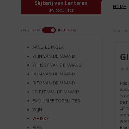
d
Slijterij van Lenteren
HOME
S
úw topSlijter
p
r
i
ASS
EXCL. BTW
INCL. BTW
Van Len
n
g
n
AANBIEDINGEN
a
Gl
WIJN VAN DE MAAND
a
r
WHISKY VAN DE MAAND
d
RUM VAN DE MAAND
e
BIER VAN DE MAAND
Rust
n
opsl
a
SPIRIT VAN DE MAAND
is e
v
EXCLUSIEF TOPSLIJTER
de r
i
uit 
g
WIJN
stot
a
WHISKY
word
t
Blen
i
BIER