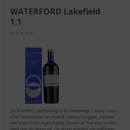
S
p
WATERFORD Lakefield
r
1.1
i
n
g
(0,0
n
/
5)
a
a
r
d
e
n
a
v
i
g
a
t
De boerderij Lakefield ligt in de weelderige County Laois,
i
in het binnenland van Ierland. Seamus Duggan, winnaar
e
van Waterford's eigen Barley Grower of The Year trofee,
deelt hier de lakens uit. Op grond afgeleid van kalksteen