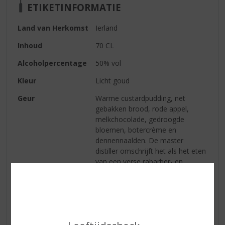
ETIKETINFORMATIE
Land van Herkomst
Ierland
Inhoud
70 CL
Alcoholpercentage
50% vol
Kleur
Licht goud
Geur
Warme custardpudding, net
gebakken brood, rode appel,
melkchocolade, gedroogde
bloemen, botercrème en
dennennaalden. De master
distiller omschrijft het als het eten
van een verse rabarber- en
appeltaart welke net uit de oven
komt, met banketbakkersroom en
slagroom ernaast.
Smaak
Eerst tonen van kruidnagel,
daarna brood en gemoute