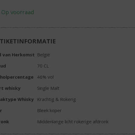
TIKETINFORMATIE
d van Herkomst
België
oud
70 CL
oholpercentage
46% vol
rt whisky
Single Malt
aktype Whisky
Krachtig & Rokerig
r
Bleek koper
ronk
Middenlange licht rokerige afdronk