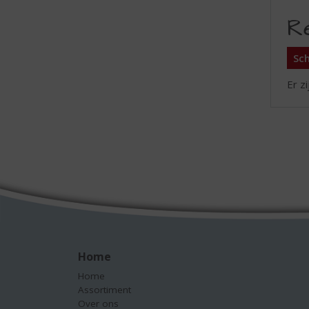
R
Sch
Er z
Home
Home
Assortiment
Over ons