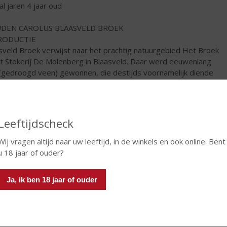
al jaren 4 jaar oud
DEN CAROLUS BLAASVELD BROEK
RODUCTIE
sveld Broek verwijst naar het prachtig natuurgebied Het Broek
t Stokerij De Molenberg in Blaasveld. Daar werd eeuwenlang
 (gedroogd veen) gewonnen, die destijds voornamelijk diende
brandstof voor de omwonenden en eveneens voor het drogen
gerstemout.
okale traditie van turfwinning krijgt met deze expressie een
Leeftijdscheck
w hoofdstuk. Gouden Carolus Blaasveld Broek wordt
stilleerd uit een speciaal samengesteld brouwsel met geturfde
Wij vragen altijd naar uw leeftijd, in de winkels en ook online. Bent
temout. Dit geeft aan deze geelgouden whisky een zacht
u 18 jaar of ouder?
okte toets, in combinatie met volmondige aroma’s van
nhout en vanille.
Ja, ik ben 18 jaar of ouder
€
52,99
Fles