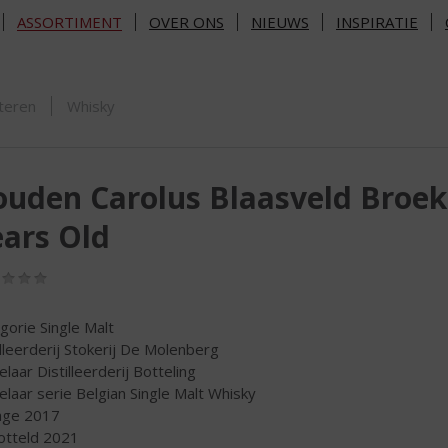
ASSORTIMENT
OVER ONS
NIEUWS
INSPIRATIE
ORTIMENT
teren
Whisky
uden Carolus Blaasveld Broek
ars Old
(0,0
/
5)
gorie Single Malt
illeerderij Stokerij De Molenberg
elaar Distilleerderij Botteling
elaar serie Belgian Single Malt Whisky
age 2017
tteld 2021