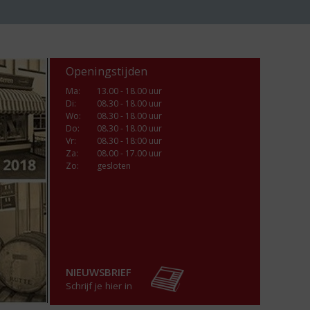
Openingstijden
Ma
:
13.00 - 18.00 uur
Di
:
08.30 - 18.00 uur
Wo
:
08.30 - 18.00 uur
Do
:
08.30 - 18.00 uur
Vr
:
08.30 - 18:00 uur
Za
:
08.00 - 17.00 uur
Zo:
gesloten
NIEUWSBRIEF
Schrijf je hier in