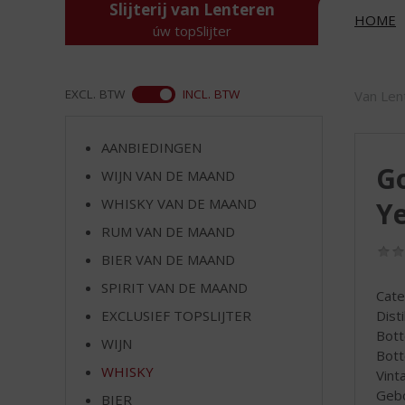
d
Slijterij van Lenteren
HOME
S
úw topSlijter
p
r
i
ASS
EXCL. BTW
INCL. BTW
Van Len
n
g
n
AANBIEDINGEN
a
Go
WIJN VAN DE MAAND
a
r
WHISKY VAN DE MAAND
Ye
d
RUM VAN DE MAAND
e
BIER VAN DE MAAND
n
a
SPIRIT VAN DE MAAND
Cate
v
Dist
EXCLUSIEF TOPSLIJTER
i
Bott
g
WIJN
Bott
a
WHISKY
Vint
t
Gebo
i
BIER