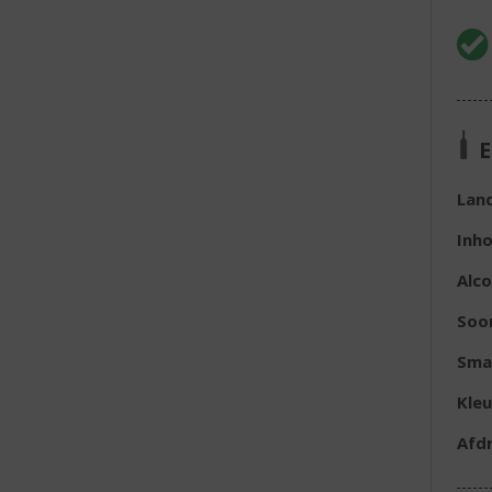
E
Lan
Inh
Alc
Soo
Sma
Kleu
Afd