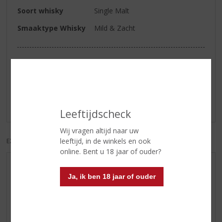
Soort whisky
Single Malt
Smaaktype Whisky
Mild & Zacht
Reviews
Schrijf een review
Er zijn nog geen reviews geplaatst voor dit product
Leeftijdscheck
Wij vragen altijd naar uw
leeftijd, in de winkels en ook
EXCL. BTW
INCL. BTW
online. Bent u 18 jaar of ouder?
AANBIEDINGEN
Ja, ik ben 18 jaar of ouder
WIJN VAN DE MAAND
WHISKY VAN DE MAAND
RUM VAN DE MAAND