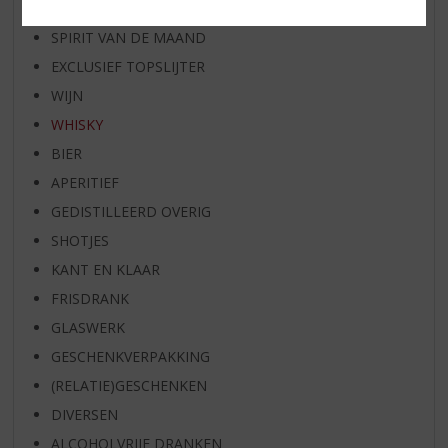
BIER VAN DE MAAND
SPIRIT VAN DE MAAND
EXCLUSIEF TOPSLIJTER
WIJN
WHISKY
BIER
APERITIEF
GEDISTILLEERD OVERIG
SHOTJES
KANT EN KLAAR
FRISDRANK
GLASWERK
GESCHENKVERPAKKING
(RELATIE)GESCHENKEN
DIVERSEN
ALCOHOLVRIJE DRANKEN