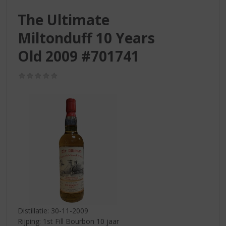
S
p
The Ultimate
r
Miltonduff 10 Years
i
n
Old 2009 #701741
g
n
(0,0
a
/
a
5)
r
d
e
n
a
v
i
g
a
t
i
Distillatie: 30-11-2009
e
Rijping: 1st Fill Bourbon 10 jaar