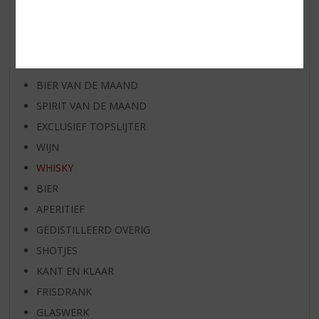
AANBIEDINGEN
WIJN VAN DE MAAND
WHISKY VAN DE MAAND
RUM VAN DE MAAND
BIER VAN DE MAAND
SPIRIT VAN DE MAAND
EXCLUSIEF TOPSLIJTER
WIJN
WHISKY
BIER
APERITIEF
GEDISTILLEERD OVERIG
SHOTJES
KANT EN KLAAR
FRISDRANK
GLASWERK