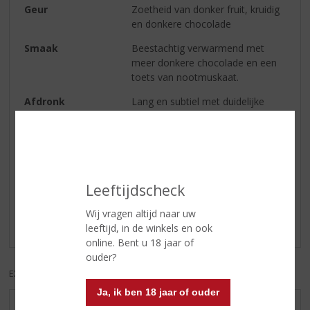
Geur
Zoetheid van donker fruit, kruidig
en donkere chocolade
Smaak
Beestachtig verwarmend met
meer donkere chocolade en een
toets van nootmuskaat.
Afdronk
Lang en subtiel met duidelijke
invloeden van sherry.
Reviews
Leeftijdscheck
Schrijf een review
Wij vragen altijd naar uw
Er zijn nog geen reviews geplaatst voor dit product
leeftijd, in de winkels en ook
online. Bent u 18 jaar of
ouder?
EXCL. BTW
INCL. BTW
Ja, ik ben 18 jaar of ouder