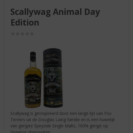
S
p
Scallywag Animal Day
r
Edition
i
n
g
(0,0
n
/
5)
a
a
r
d
e
n
a
v
i
g
a
t
Scallywag is geïnspireerd door een lange lijn van Fox
i
Terriers uit de Douglas Laing familie en is een huwelijk
e
van gerijpte Speyside Single Malts, 100% gerijpt op
Spaanse sherryvaten.