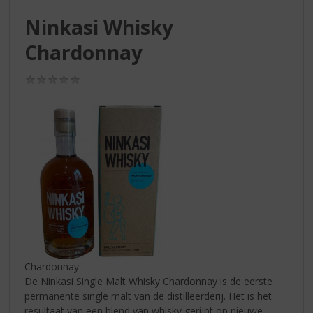
S
p
Ninkasi Whisky
r
Chardonnay
i
n
g
(0,0
n
/
5)
a
a
r
d
e
n
a
v
i
g
a
t
Chardonnay
i
De Ninkasi Single Malt Whisky Chardonnay is de eerste
e
permanente single malt van de distilleerderij. Het is het
resultaat van een blend van whisky gerijpt op nieuwe