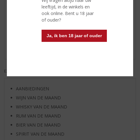
Wij vragen altijd naar uw
leeftijd, in de winkels en
ook online. Bent u 18 jaar
of ouder?
Reviews
Ja, ik ben 18 jaar of ouder
Schrijf een review
Er zijn nog geen reviews geplaatst voor dit product
EXCL. BTW
INCL. BTW
AANBIEDINGEN
WIJN VAN DE MAAND
WHISKY VAN DE MAAND
RUM VAN DE MAAND
BIER VAN DE MAAND
SPIRIT VAN DE MAAND