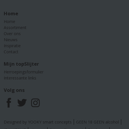
Home
Home
Assortiment
Over ons
Nieuws
Inspiratie
Contact
Mijn topSlijter
Herroepingsformulier
Interessante links
Volg ons
F
T
I
a
w
n
Designed by YOOKY smart concepts
GEEN 18 GEEN alcohol