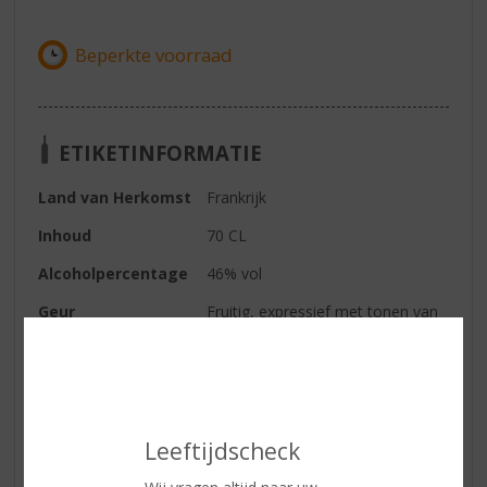
ETIKETINFORMATIE
Land van Herkomst
Frankrijk
Inhoud
70 CL
Alcoholpercentage
46% vol
Geur
Fruitig, expressief met tonen van
boomgaardvruchten. Hints van
abrikoos met honing.
Smaak
Boterachtig, gebak en tonen van
perzik en abrikoos. Daarna zoete
kruiden zoals vanille en
Leeftijdscheck
tonkaboon met een licht
zoutgehalte.