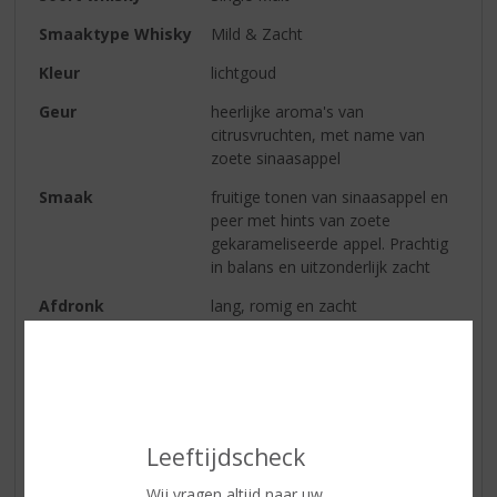
Smaaktype Whisky
Mild & Zacht
Kleur
lichtgoud
Geur
heerlijke aroma's van
citrusvruchten, met name van
zoete sinaasappel
Smaak
fruitige tonen van sinaasappel en
peer met hints van zoete
gekarameliseerde appel. Prachtig
in balans en uitzonderlijk zacht
Afdronk
lang, romig en zacht
Reviews
Schrijf een review
Leeftijdscheck
Theeke
Wij vragen altijd naar uw