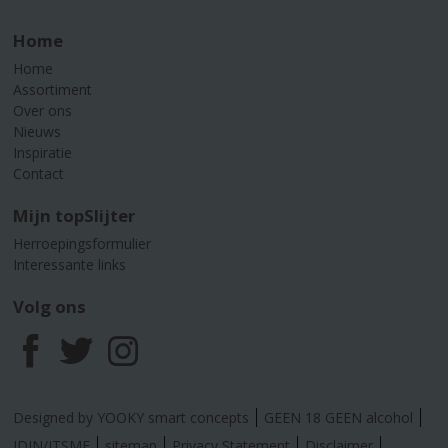
Home
Home
Assortiment
Over ons
Nieuws
Inspiratie
Contact
Mijn topSlijter
Herroepingsformulier
Interessante links
Volg ons
F
T
I
a
w
n
Designed by YOOKY smart concepts
GEEN 18 GEEN alcohol
IDIN/ITSME
sitemap
Privacy Statement
Disclaimer