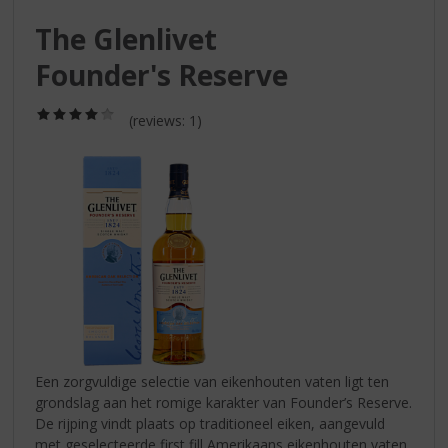
S
p
The Glenlivet
r
Founder's Reserve
i
n
g
(4,0
(reviews: 1)
n
/
5)
a
a
r
d
e
n
a
v
i
g
a
t
Een zorgvuldige selectie van eikenhouten vaten ligt ten
i
grondslag aan het romige karakter van Founder’s Reserve.
e
De rijping vindt plaats op traditioneel eiken, aangevuld
met geselecteerde first fill Amerikaans eikenhouten vaten