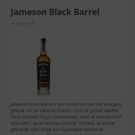
S
p
Jameson Black Barrel
r
i
(0,0
n
/
g
5)
n
a
a
r
d
e
n
a
v
i
g
Jameson Black Barrel is een eerbetoon aan het vroegere
a
gebruik om de vaten te branden voor ze gevuld werden.
t
Deze techniek begon uitnoodzaak, maar al snel werd het
i
fijne effect op de whiskey ontdekt. Whiskey op dubbel
e
gebrande vaten krijgt een bijzondere rijkheid en