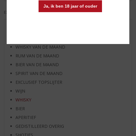
Ja, ik ben 18 jaar of ouder
EXCL. BTW
INCL. BTW
AANBIEDINGEN
WIJN VAN DE MAAND
WHISKY VAN DE MAAND
RUM VAN DE MAAND
BIER VAN DE MAAND
SPIRIT VAN DE MAAND
EXCLUSIEF TOPSLIJTER
WIJN
WHISKY
BIER
APERITIEF
GEDISTILLEERD OVERIG
SHOTJES