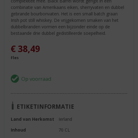
complexiteit mee. Black Barrel wordt gerijpt in een
combinatie van Amerikaans eiken, sherryvaten en dubbel
gebrande bourbonvaten. Het is een small batch graan
Irish pot still whiskey. De vrijgekomen smaken van het
dubbelbranden vormen een bijzonder einde op de
bestaande drie dubbel gedistilleerde soepelheid.
€
38,49
Fles
ETIKETINFORMATIE
Land van Herkomst
Ierland
Inhoud
70 CL