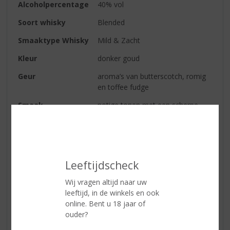
Alcoholpercentage
40% vol
Soort whisky
Blended
Smaaktype Whisky
Mild & Zacht
Kleur
donker goud
Geur
aroma’s van butterscotch, romig
en toffee fudge
Smaak
notige tonen met een scherpe
vanille zoetheid
Afdronk
rijk, gedroogd hout en vanille
Leeftijdscheck
Reviews
Wij vragen altijd naar uw
leeftijd, in de winkels en ook
Schrijf een review
online. Bent u 18 jaar of
ouder?
Er zijn nog geen reviews geplaatst voor dit product