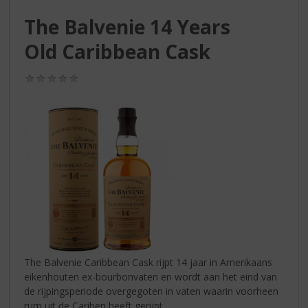
S
p
The Balvenie 14 Years
r
Old Caribbean Cask
i
n
g
(0,0
n
/
5)
a
a
r
d
e
n
a
v
i
g
a
t
The Balvenie Caribbean Cask rijpt 14 jaar in Amerikaans
i
eikenhouten ex-bourbonvaten en wordt aan het eind van
e
de rijpingsperiode overgegoten in vaten waarin voorheen
rum uit de Cariben heeft gerijpt.