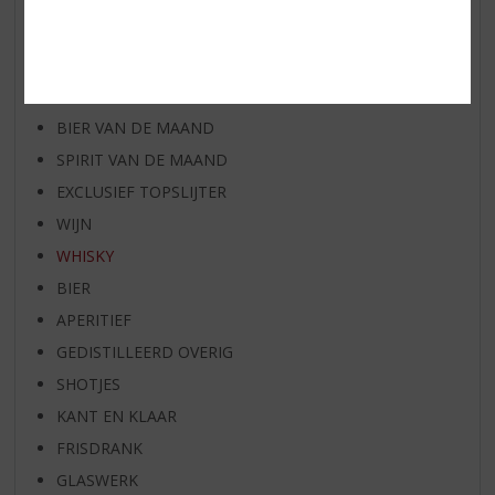
WIJN VAN DE MAAND
WHISKY VAN DE MAAND
RUM VAN DE MAAND
BIER VAN DE MAAND
SPIRIT VAN DE MAAND
EXCLUSIEF TOPSLIJTER
WIJN
WHISKY
BIER
APERITIEF
GEDISTILLEERD OVERIG
SHOTJES
KANT EN KLAAR
FRISDRANK
GLASWERK