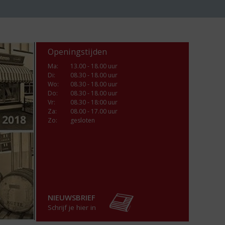
Openingstijden
Ma
:
13.00 - 18.00 uur
Di
:
08.30 - 18.00 uur
Wo
:
08.30 - 18.00 uur
Do
:
08.30 - 18.00 uur
Vr
:
08.30 - 18:00 uur
Za
:
08.00 - 17.00 uur
Zo:
gesloten
NIEUWSBRIEF
Schrijf je hier in