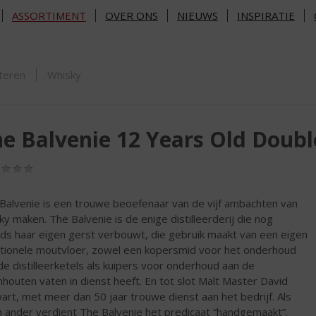
ASSORTIMENT
OVER ONS
NIEUWS
INSPIRATIE
ORTIMENT
teren
Whisky
e Balvenie 12 Years Old Doub
(0,0
/
5)
Balvenie is een trouwe beoefenaar van de vijf ambachten van
ky maken. The Balvenie is de enige distilleerderij die nog
ds haar eigen gerst verbouwt, die gebruik maakt van een eigen
itionele moutvloer, zowel een kopersmid voor het onderhoud
de distilleerketels als kuipers voor onderhoud aan de
nhouten vaten in dienst heeft. En tot slot Malt Master David
art, met meer dan 50 jaar trouwe dienst aan het bedrijf. Als
 ander verdient The Balvenie het predicaat “handgemaakt”.