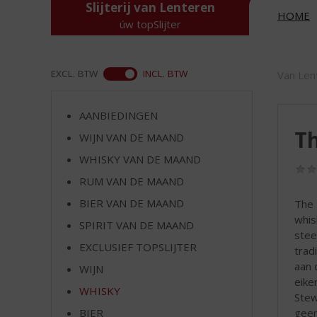
d
Slijterij van Lenteren
HOME
S
úw topSlijter
p
r
i
ASS
EXCL. BTW
INCL. BTW
Van Len
n
g
n
AANBIEDINGEN
a
Th
WIJN VAN DE MAAND
a
r
WHISKY VAN DE MAAND
d
RUM VAN DE MAAND
e
BIER VAN DE MAAND
The 
n
whis
a
SPIRIT VAN DE MAAND
stee
v
EXCLUSIEF TOPSLIJTER
trad
i
aan 
g
WIJN
eike
a
WHISKY
Stew
t
geen
i
BIER