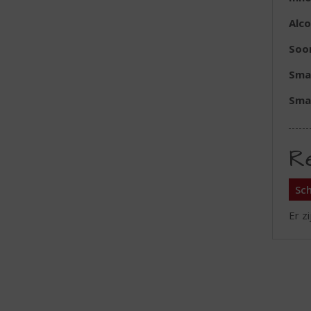
Alc
Soo
Sma
Sma
R
Sch
Er z