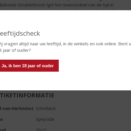
Balvenie DoubleWood rijpt het meerendeel van de tijd in
ikaans eikenhoutenvaten waarin voorheen bourbon heeft
jpt, om vervolgens te worden overgegoten in ‘first fill’ sherry
 voor een ‘finish’.
eeftijdscheck
€
64,99
ij vragen altijd naar uw leeftijd, in de winkels en ook online. Bent 
Fles
8 jaar of ouder?
Ja, ik ben 18 jaar of ouder
TIKETINFORMATIE
d van Herkomst
Schotland
io
Speyside
oud
70 CL