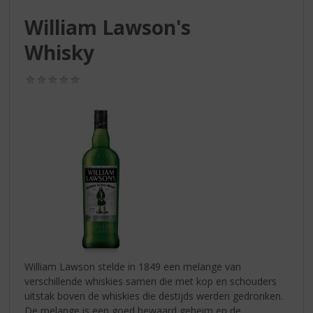
S
p
William Lawson's
r
Whisky
i
n
g
(0,0
n
/
5)
a
a
r
d
e
n
a
v
i
g
a
t
William Lawson stelde in 1849 een melange van
i
verschillende whiskies samen die met kop en schouders
e
uitstak boven de whiskies die destijds werden gedronken.
De melange is een goed bewaard geheim en de