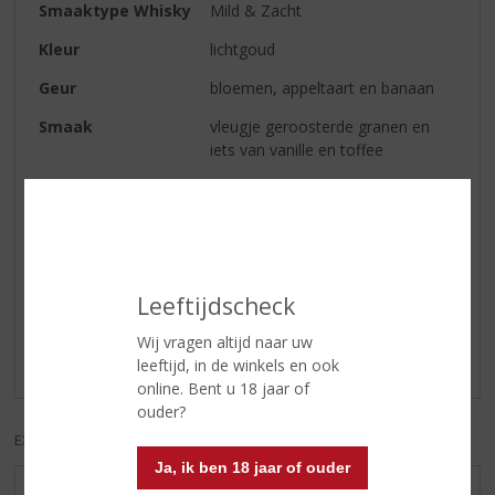
Smaaktype Whisky
Mild & Zacht
Kleur
lichtgoud
Geur
bloemen, appeltaart en banaan
Smaak
vleugje geroosterde granen en
iets van vanille en toffee
Afdronk
licht en gemiddeld lang
Reviews
Leeftijdscheck
Schrijf een review
Wij vragen altijd naar uw
Er zijn nog geen reviews geplaatst voor dit product
leeftijd, in de winkels en ook
online. Bent u 18 jaar of
ouder?
EXCL. BTW
INCL. BTW
Ja, ik ben 18 jaar of ouder