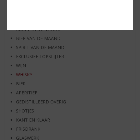
AANBIEDINGEN
WIJN VAN DE MAAND
WHISKY VAN DE MAAND
RUM VAN DE MAAND
BIER VAN DE MAAND
SPIRIT VAN DE MAAND
EXCLUSIEF TOPSLIJTER
WIJN
WHISKY
BIER
APERITIEF
GEDISTILLEERD OVERIG
SHOTJES
KANT EN KLAAR
FRISDRANK
GLASWERK