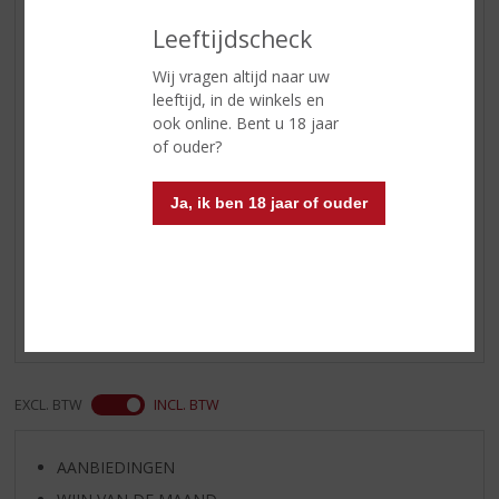
rokerige smaak
Leeftijdscheck
Afdronk
subliem en hartverwarmend,
Wij vragen altijd naar uw
soepel en smeuïg met zoete
leeftijd, in de winkels en
mout, rozijnen en pure chocolade
ook online. Bent u 18 jaar
uitgegroeid tot lichte aromatische
of ouder?
hints van dadels en sandelhout
Ja, ik ben 18 jaar of ouder
Reviews
Schrijf een review
Er zijn nog geen reviews geplaatst voor dit product
EXCL. BTW
INCL. BTW
AANBIEDINGEN