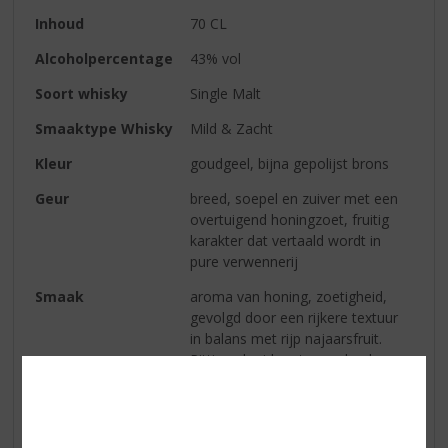
Inhoud
70 CL
Alcoholpercentage
43% vol
Soort whisky
Single Malt
Smaaktype Whisky
Mild & Zacht
Kleur
goudgeel, bijna gepolijst brons
Geur
breed, soepel en zuiver met een
overtuigend honingzoet, fruitig
karakter dat vertaald wordt in
pure verwennerij
Smaak
aroma van honing, zoetigheid,
gevolgd door een rijkere textuur
in balans met rijp najaarsfruit.
Pittig gekruid met peperkoek en
voller van smaak door rijkelijk
moutbrood verfijnd met melasse
en frisse munt, die vervolgens
plaats maken voor zachte, volle