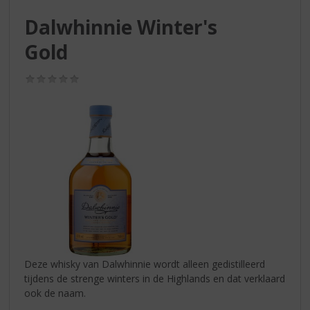
S
p
Dalwhinnie Winter's
r
Gold
i
n
g
(0,0
n
/
5)
a
a
r
d
e
n
a
v
i
g
a
t
Deze whisky van Dalwhinnie wordt alleen gedistilleerd
i
tijdens de strenge winters in de Highlands en dat verklaard
e
ook de naam.