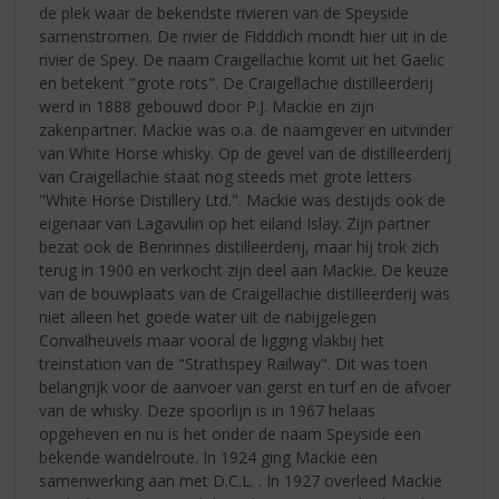
de plek waar de bekendste rivieren van de Speyside
samenstromen. De rivier de Fidddich mondt hier uit in de
rivier de Spey. De naam Craigellachie komt uit het Gaelic
en betekent "grote rots". De Craigellachie distilleerderij
werd in 1888 gebouwd door P.J. Mackie en zijn
zakenpartner. Mackie was o.a. de naamgever en uitvinder
van White Horse whisky. Op de gevel van de distilleerderij
van Craigellachie staat nog steeds met grote letters
"White Horse Distillery Ltd.". Mackie was destijds ook de
eigenaar van Lagavulin op het eiland Islay. Zijn partner
bezat ook de Benrinnes distilleerderij, maar hij trok zich
terug in 1900 en verkocht zijn deel aan Mackie. De keuze
van de bouwplaats van de Craigellachie distilleerderij was
niet alleen het goede water uit de nabijgelegen
Convalheuvels maar vooral de ligging vlakbij het
treinstation van de "Strathspey Railway". Dit was toen
belangrijk voor de aanvoer van gerst en turf en de afvoer
van de whisky. Deze spoorlijn is in 1967 helaas
opgeheven en nu is het onder de naam Speyside een
bekende wandelroute. In 1924 ging Mackie een
samenwerking aan met D.C.L. . In 1927 overleed Mackie