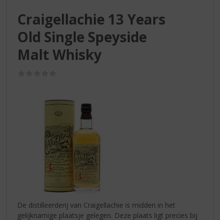
S
p
Craigellachie 13 Years
r
Old Single Speyside
i
n
Malt Whisky
g
n
(0,0
a
/
a
5)
r
d
e
n
a
v
i
g
a
t
i
De distilleerderij van Craigellachie is midden in het
e
gelijknamige plaatsje gelegen. Deze plaats ligt precies bij