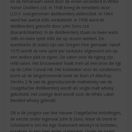
en de firmanaam werd door de erven veranderd in White
Horse Distillers Ltd. In 1948 kreeg de inmiddels door
U.D.V. overgenomen distilleerderij elektriciteit. In 1964
werd het aantal stills verdubbeld. In 1998 werd de
distilleerderij gekocht door John Sons Ltd
(Bacardi/Martini). In de distilleerderij staan nu twee wash
stills en twee spirit stills die op stoom werken. De
washbacks (8 stuks) zijn van Oregon Pine gemaakt. Vanaf
1975 wordt de new spirit per tankauto afgevoerd om op
een andere plek te rijpen. De vaten voor de rijping zijn
refill vaten. Het brouwwater haalt men uit een bron die ligt
op de Little Conval Hill. Het koelwater voor de condensors
komt uit de langstromende beek de Burn of Allachoy.
Slechts 2 % van de geproduceerde maltwhisky van de
Craigellachie distilleerderij wordt als single malt whisky
gebotteld. Het overige deel wordt voor de White Label
blended whisky gebruikt.
Dit is de jongste van drie nieuwe Craigellachie bottelingen,
de eerste onder eigenaar John & Sons. Waar de trend in
Schotland is om No Age Statement whisky’s te bottelen,
maakten zij een heel ander statement. Onder de naam