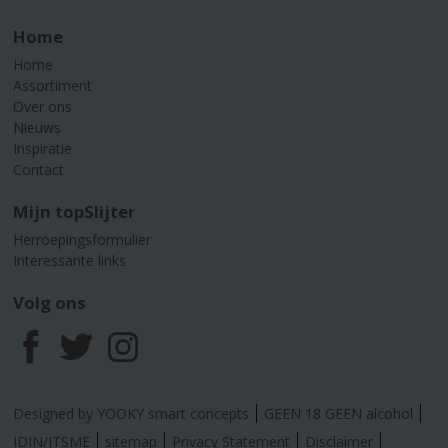
Home
Home
Assortiment
Over ons
Nieuws
Inspiratie
Contact
Mijn topSlijter
Herroepingsformulier
Interessante links
Volg ons
F
T
I
a
w
n
Designed by YOOKY smart concepts
GEEN 18 GEEN alcohol
IDIN/ITSME
sitemap
Privacy Statement
Disclaimer