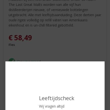
The Last Great Malts worden van alle vijf hun
distilleerderijen nieuwe, of vernieuwde bottelingen
uitgebracht. Alle met leeftijdsaanduiding. Deze dertien jaar
oude rijpte volledig op refill vaten van Amerikaans
eikenhout en is un-chill filtered gebotteld.
€
58,49
Fles
ETIKETINFORMATIE
Land van Herkomst
Schotland
Leeftijdscheck
Regio
Speyside
Wij vragen altijd