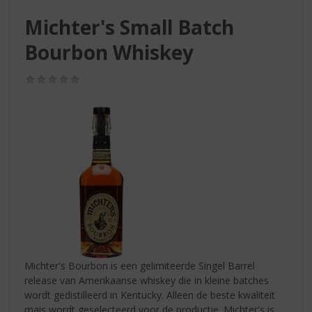
S
p
Michter's Small Batch
r
Bourbon Whiskey
i
n
g
(0,0
n
/
5)
a
a
r
d
e
n
a
v
i
g
a
t
Michter's Bourbon is een gelimiteerde Singel Barrel
i
release van Amerikaanse whiskey die in kleine batches
e
wordt gedistilleerd in Kentucky. Alleen de beste kwaliteit
mais wordt geselecteerd voor de productie. Michter's is