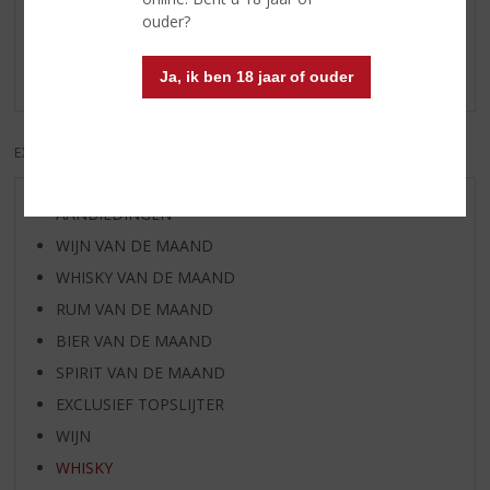
ouder?
Schrijf een review
Er zijn nog geen reviews geplaatst voor dit product
Ja, ik ben 18 jaar of ouder
EXCL. BTW
INCL. BTW
AANBIEDINGEN
WIJN VAN DE MAAND
WHISKY VAN DE MAAND
RUM VAN DE MAAND
BIER VAN DE MAAND
SPIRIT VAN DE MAAND
EXCLUSIEF TOPSLIJTER
WIJN
WHISKY