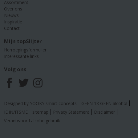
Assortiment
Over ons
Nieuws
Inspiratie
Contact
Mijn topSlijter
Herroepingsformulier
Interessante links
Volg ons
F
T
I
a
w
n
Designed by YOOKY smart concepts
GEEN 18 GEEN alcohol
c
i
s
IDIN/ITSME
sitemap
Privacy Statement
Disclaimer
Verantwoord alcoholgebruik
e
t
t