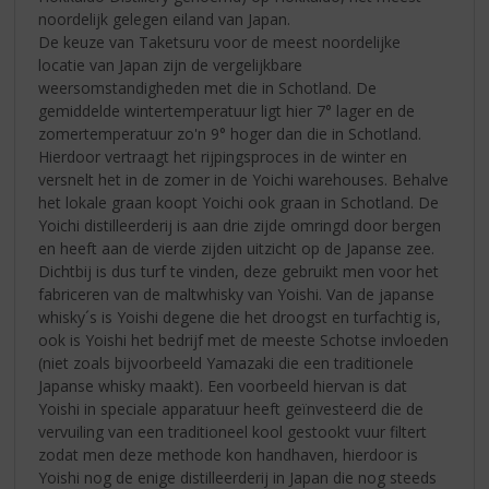
noordelijk gelegen eiland van Japan.
De keuze van Taketsuru voor de meest noordelijke
locatie van Japan zijn de vergelijkbare
weersomstandigheden met die in Schotland. De
gemiddelde wintertemperatuur ligt hier 7° lager en de
zomertemperatuur zo'n 9° hoger dan die in Schotland.
Hierdoor vertraagt het rijpingsproces in de winter en
versnelt het in de zomer in de Yoichi warehouses. Behalve
het lokale graan koopt Yoichi ook graan in Schotland. De
Yoichi distilleerderij is aan drie zijde omringd door bergen
en heeft aan de vierde zijden uitzicht op de Japanse zee.
Dichtbij is dus turf te vinden, deze gebruikt men voor het
fabriceren van de maltwhisky van Yoishi. Van de japanse
whisky´s is Yoishi degene die het droogst en turfachtig is,
ook is Yoishi het bedrijf met de meeste Schotse invloeden
(niet zoals bijvoorbeeld Yamazaki die een traditionele
Japanse whisky maakt). Een voorbeeld hiervan is dat
Yoishi in speciale apparatuur heeft geïnvesteerd die de
vervuiling van een traditioneel kool gestookt vuur filtert
zodat men deze methode kon handhaven, hierdoor is
Yoishi nog de enige distilleerderij in Japan die nog steeds