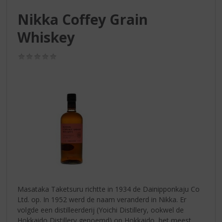
S
p
Nikka Coffey Grain
r
Whiskey
i
n
g
(0,0
n
/
5)
a
a
r
d
e
n
a
v
i
g
a
t
Masataka Taketsuru richtte in 1934 de Dainipponkaju Co
i
Ltd. op. In 1952 werd de naam veranderd in Nikka. Er
e
volgde een distilleerderij (Yoichi Distillery, ookwel de
Hokkaido Distillery genoemd) op Hokkaido, het meest