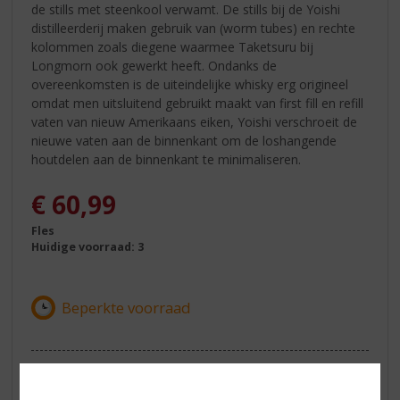
de stills met steenkool verwamt. De stills bij de Yoishi
distilleerderij maken gebruik van (worm tubes) en rechte
kolommen zoals diegene waarmee Taketsuru bij
Longmorn ook gewerkt heeft. Ondanks de
overeenkomsten is de uiteindelijke whisky erg origineel
omdat men uitsluitend gebruikt maakt van first fill en refill
vaten van nieuw Amerikaans eiken, Yoishi verschroeit de
nieuwe vaten aan de binnenkant om de loshangende
houtdelen aan de binnenkant te minimaliseren.
€
60,99
Fles
Huidige voorraad: 3
ETIKETINFORMATIE