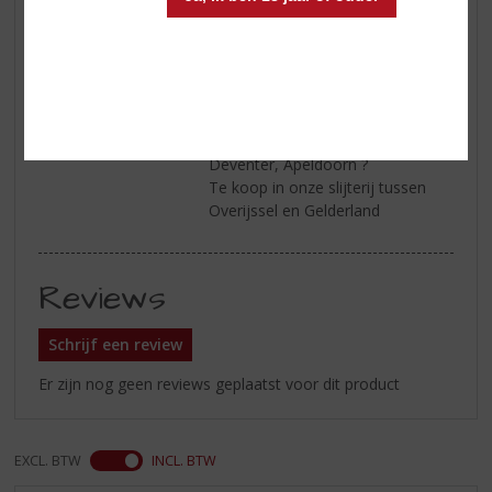
Afdronk
Lange krachtige geurige finish.
Serveertip
Wilt u Rowan's Creek Bourbon
Whiskey online kopen of bestellen
?
Of weten waar te koop is in de
buurt van Zutphen,Holten,
Deventer, Apeldoorn ?
Te koop in onze slijterij tussen
Overijssel en Gelderland
Reviews
Schrijf een review
Er zijn nog geen reviews geplaatst voor dit product
EXCL. BTW
INCL. BTW