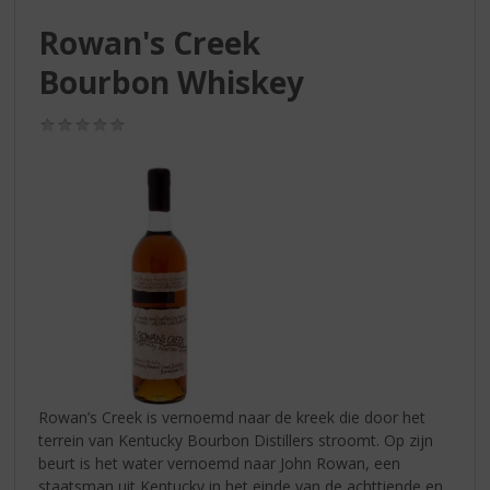
S
p
Rowan's Creek
r
Bourbon Whiskey
i
n
g
(0,0
n
/
5)
a
a
r
d
e
n
a
v
i
g
a
t
Rowan’s Creek is vernoemd naar de kreek die door het
i
terrein van Kentucky Bourbon Distillers stroomt. Op zijn
e
beurt is het water vernoemd naar John Rowan, een
staatsman uit Kentucky in het einde van de achttiende en