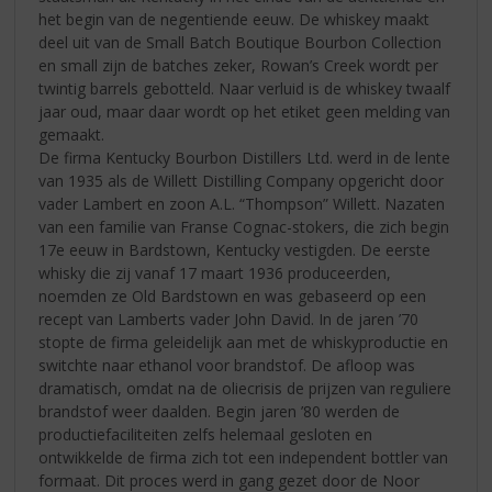
het begin van de negentiende eeuw. De whiskey maakt
deel uit van de Small Batch Boutique Bourbon Collection
en small zijn de batches zeker, Rowan’s Creek wordt per
twintig barrels gebotteld. Naar verluid is de whiskey twaalf
jaar oud, maar daar wordt op het etiket geen melding van
gemaakt.
De firma Kentucky Bourbon Distillers Ltd. werd in de lente
van 1935 als de Willett Distilling Company opgericht door
vader Lambert en zoon A.L. “Thompson” Willett. Nazaten
van een familie van Franse Cognac-stokers, die zich begin
17e eeuw in Bardstown, Kentucky vestigden. De eerste
whisky die zij vanaf 17 maart 1936 produceerden,
noemden ze Old Bardstown en was gebaseerd op een
recept van Lamberts vader John David. In de jaren ’70
stopte de firma geleidelijk aan met de whiskyproductie en
switchte naar ethanol voor brandstof. De afloop was
dramatisch, omdat na de oliecrisis de prijzen van reguliere
brandstof weer daalden. Begin jaren ’80 werden de
productiefaciliteiten zelfs helemaal gesloten en
ontwikkelde de firma zich tot een independent bottler van
formaat. Dit proces werd in gang gezet door de Noor