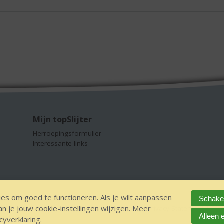
Mijn topSlijter
Herroepingsformulier
Interessante links
es om goed te functioneren. Als je wilt aanpassen
Schakel
 je jouw cookie-instellingen wijzigen. Meer
GEEN 18 GEEN alcohol
IDIN/ITSME
sitemap
Privacy Statement
Dis
Alleen 
cyverklaring
.