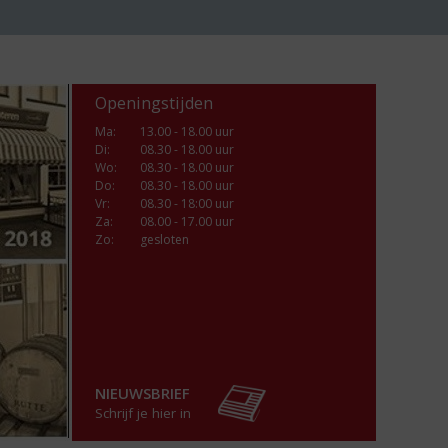
Openingstijden
Ma
:
13.00 - 18.00 uur
Di
:
08.30 - 18.00 uur
Wo
:
08.30 - 18.00 uur
Do
:
08.30 - 18.00 uur
Vr
:
08.30 - 18:00 uur
Za
:
08.00 - 17.00 uur
Zo:
gesloten
NIEUWSBRIEF
Schrijf je hier in