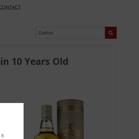
CONTACT
Zoeken
n 10 Years Old
 18