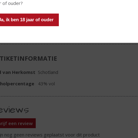
Fles
r of ouder?
Huidige voorraad: 6
Ja, ik ben 18 jaar of ouder
TIKETINFORMATIE
d van Herkomst
Schotland
oholpercentage
43% vol
eviews
rijf een review
ijn nog geen reviews geplaatst voor dit product