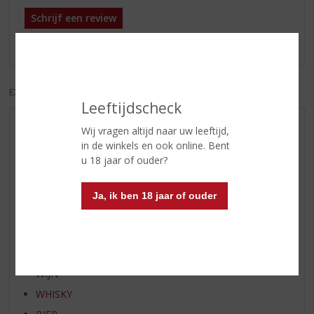
Schrijf een review
Er zijn nog geen reviews geplaatst voor dit product
EXCL. BTW
INCL. BTW
Leeftijdscheck
Wij vragen altijd naar uw leeftijd,
AANBIEDINGEN
in de winkels en ook online. Bent
WIJN VAN DE MAAND
u 18 jaar of ouder?
WHISKY VAN DE MAAND
RUM VAN DE MAAND
Ja, ik ben 18 jaar of ouder
BIER VAN DE MAAND
SPIRIT VAN DE MAAND
EXCLUSIEF TOPSLIJTER
WIJN
WHISKY